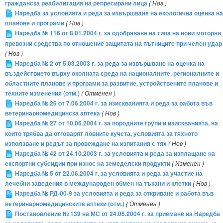
гражданска реабилитация на репресирани лица
( Нов )
Наредба за условията и реда за извършване на екологична оценка на
планове и програми
( Нов )
Наредба № 116 от 8.01.2004 г. за одобряване на типа на нови моторни
превозни средства по отношение защитата на пътниците при челен удар
( Нов )
Наредба № 2 от 5.03.2003 г. за реда за извършване на оценка на
въздействието върху околната среда на националните, регионалните и
областните планове и програми за развитие, устройствените планове и
техните изменения (отм.)
( Отменен )
Наредба № 26 от 7.06.2004 г. за изискванията и реда за работа във
ветеринарномедицинска аптека
( Нов )
Наредба № 27 от 10.06.2004 г. за породните групи и изискванията, на
които трябва да отговарят ловните кучета, условията за тяхното
използване и редът за провеждане на изпитания с тях
( Нов )
Наредба № 42 от 24.10.2003 г. за условията и реда за изплащане на
експортни субсидии при износ на земеделски продукти
( Изменен )
Наредба № 5 от 22.06.2004 г. за условията и реда за участие на
лечебни заведения в международен обмен на тъкани и клетки
( Нов )
Наредба № РД-00-9 за условията и реда за откриване и работа във
ветеринарномедицинските аптеки (отм.)
( Отменен )
Постановление № 139 на МС от 24.06.2004 г. за приемане на Наредба