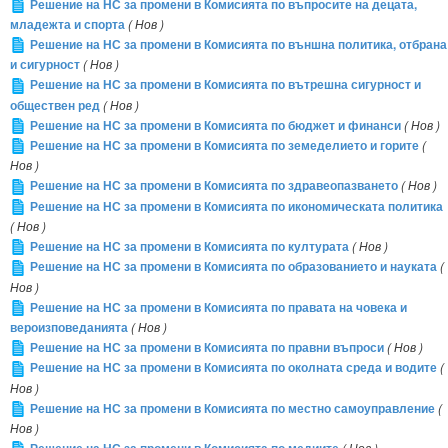
Решение на НС за промени в Комисията по въпросите на децата,
младежта и спорта
( Нов )
Решение на НС за промени в Комисията по външна политика, отбрана
и сигурност
( Нов )
Решение на НС за промени в Комисията по вътрешна сигурност и
обществен ред
( Нов )
Решение на НС за промени в Комисията по бюджет и финанси
( Нов )
Решение на НС за промени в Комисията по земеделието и горите
(
Нов )
Решение на НС за промени в Комисията по здравеопазването
( Нов )
Решение на НС за промени в Комисията по икономическата политика
( Нов )
Решение на НС за промени в Комисията по културата
( Нов )
Решение на НС за промени в Комисията по образованието и науката
(
Нов )
Решение на НС за промени в Комисията по правата на човека и
вероизповеданията
( Нов )
Решение на НС за промени в Комисията по правни въпроси
( Нов )
Решение на НС за промени в Комисията по околната среда и водите
(
Нов )
Решение на НС за промени в Комисията по местно самоуправление
(
Нов )
( Нов )