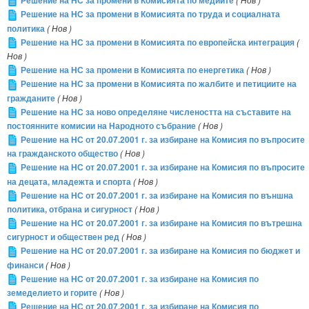
Решение на НС за промени в Комисията по медиите
Решение на НС за промени в Комисията по труда и социалната
политика
( Нов )
Решение на НС за промени в Комисията по европейска интеграция
(
Нов )
Решение на НС за промени в Комисията по енергетика
( Нов )
Решение на НС за промени в Комисията по жалбите и петициите на
гражданите
( Нов )
Решение на НС за ново определяне числеността на съставите на
постоянните комисии на Народното събрание
( Нов )
Решение на НС от 20.07.2001 г. за избиране на Комисия по въпросите
на гражданското общество
( Нов )
Решение на НС от 20.07.2001 г. за избиране на Комисия по въпросите
на децата, младежта и спорта
( Нов )
Решение на НС от 20.07.2001 г. за избиране на Комисия по външна
политика, отбрана и сигурност
( Нов )
Решение на НС от 20.07.2001 г. за избиране на Комисия по вътрешна
сигурност и обществен ред
( Нов )
Решение на НС от 20.07.2001 г. за избиране на Комисия по бюджет и
финанси
( Нов )
Решение на НС от 20.07.2001 г. за избиране на Комисия по
земеделието и горите
( Нов )
Решение на НС от 20.07.2001 г. за избиране на Комисия по