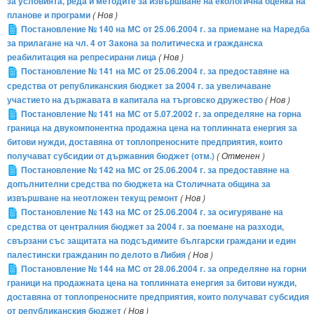
за условията, реда и методите за извършване на екологична оценка на
планове и програми
( Нов )
Постановление № 140 на МС от 25.06.2004 г. за приемане на Наредба
за прилагане на чл. 4 от Закона за политическа и гражданска
реабилитация на репресирани лица
( Нов )
Постановление № 141 на МС от 25.06.2004 г. за предоставяне на
средства от републиканския бюджет за 2004 г. за увеличаване
участието на държавата в капитала на търговско дружество
( Нов )
Постановление № 141 на МС от 5.07.2002 г. за определяне на горна
граница на двукомпонентна продажна цена на топлинната енергия за
битови нужди, доставяна от топлопреносните предприятия, които
получават субсидии от държавния бюджет (отм.)
( Отменен )
Постановление № 142 на МС от 25.06.2004 г. за предоставяне на
допълнителни средства по бюджета на Столичната община за
извършване на неотложен текущ ремонт
( Нов )
Постановление № 143 на МС от 25.06.2004 г. за осигуряване на
средства от централния бюджет за 2004 г. за поемане на разходи,
свързани със защитата на подсъдимите български граждани и един
палестински гражданин по делото в Либия
( Нов )
Постановление № 144 на МС от 28.06.2004 г. за определяне на горни
граници на продажната цена на топлинната енергия за битови нужди,
доставяна от топлопреносните предприятия, които получават субсидия
от републиканския бюджет
( Нов )