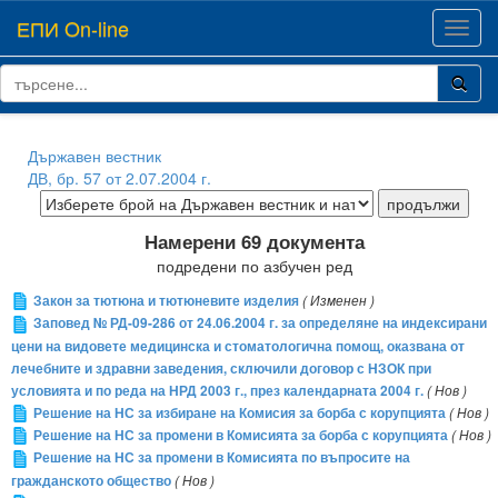
ЕПИ On-line
Toggl
navig
Държавен вестник
ДВ, бр. 57 от 2.07.2004 г.
Намерени 69 документа
подредени по азбучен ред
Закон за тютюна и тютюневите изделия
( Изменен )
Заповед № РД-09-286 от 24.06.2004 г. за определяне на индексирани
цени на видовете медицинска и стоматологична помощ, оказвана от
лечебните и здравни заведения, сключили договор с НЗОК при
условията и по реда на НРД 2003 г., през календарната 2004 г.
( Нов )
Решение на НС за избиране на Комисия за борба с корупцията
( Нов )
Решение на НС за промени в Комисията за борба с корупцията
( Нов )
Решение на НС за промени в Комисията по въпросите на
гражданското общество
( Нов )