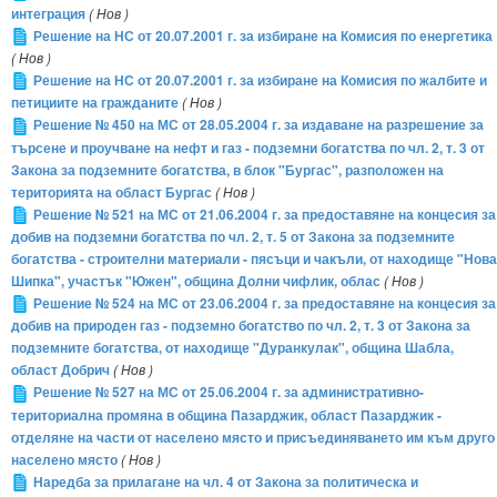
интеграция
( Нов )
Решение на НС от 20.07.2001 г. за избиране на Комисия по енергетика
( Нов )
Решение на НС от 20.07.2001 г. за избиране на Комисия по жалбите и
петициите на гражданите
( Нов )
Решение № 450 на МС от 28.05.2004 г. за издаване на разрешение за
търсене и проучване на нефт и газ - подземни богатства по чл. 2, т. 3 от
Закона за подземните богатства, в блок "Бургас", разположен на
територията на област Бургас
( Нов )
Решение № 521 на МС от 21.06.2004 г. за предоставяне на концесия за
добив на подземни богатства по чл. 2, т. 5 от Закона за подземните
богатства - строителни материали - пясъци и чакъли, от находище "Нова
Шипка", участък "Южен", община Долни чифлик, облас
( Нов )
Решение № 524 на МС от 23.06.2004 г. за предоставяне на концесия за
добив на природен газ - подземно богатство по чл. 2, т. 3 от Закона за
подземните богатства, от находище "Дуранкулак", община Шабла,
област Добрич
( Нов )
Решение № 527 на МС от 25.06.2004 г. за административно-
териториална промяна в община Пазарджик, област Пазарджик -
отделяне на части от населено място и присъединяването им към друго
населено място
( Нов )
Наредба за прилагане на чл. 4 от Закона за политическа и