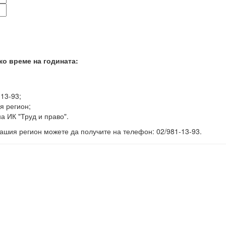
ко време на годината:
-13-93;
я регион;
а ИК "Труд и право".
ашия регион можете да получите на телефон: 02/981-13-93.