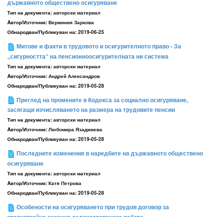
държавното обществено осигуряване
Тип на документа:
авторски материал
Aвтор/Източник:
Вержиния Заркова
Обнародван/Публикуван на:
2019-06-25
Митове и факти в трудовото и осигурителното право - За
„сигурността“ на пенсионноосигурителната ни система
Тип на документа:
авторски материал
Aвтор/Източник:
Андрей Александров
Обнародван/Публикуван на:
2019-05-28
Преглед на промените в Кодекса за социално осигуряване,
засягащи изчисляването на размера на трудовите пенсии
Тип на документа:
авторски материал
Aвтор/Източник:
Любомира Язаджиева
Обнародван/Публикуван на:
2019-05-28
Последните изменения в наредбите на държавното обществено
осигуряване
Тип на документа:
авторски материал
Aвтор/Източник:
Катя Петрова
Обнародван/Публикуван на:
2019-05-28
Особености на осигуряването при трудов договор за