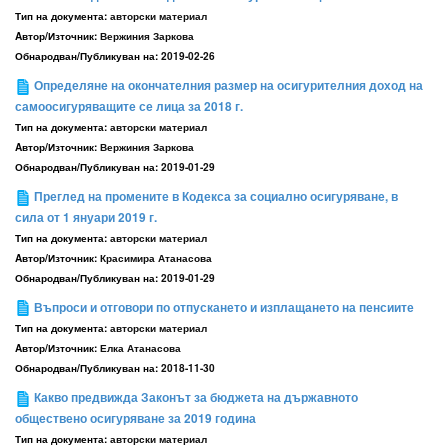
Тип на документа:
авторски материал
Aвтор/Източник:
Вержиния Заркова
Обнародван/Публикуван на:
2019-02-26
Определяне на окончателния размер на осигурителния доход на
самоосигуряващите се лица за 2018 г.
Тип на документа:
авторски материал
Aвтор/Източник:
Вержиния Заркова
Обнародван/Публикуван на:
2019-01-29
Преглед на промените в Кодекса за социално осигуряване, в
сила от 1 януари 2019 г.
Тип на документа:
авторски материал
Aвтор/Източник:
Красимира Атанасова
Обнародван/Публикуван на:
2019-01-29
Въпроси и отговори по отпускането и изплащането на пенсиите
Тип на документа:
авторски материал
Aвтор/Източник:
Елка Атанасова
Обнародван/Публикуван на:
2018-11-30
Какво предвижда Законът за бюджета на държавното
обществено осигуряване за 2019 година
Тип на документа:
авторски материал