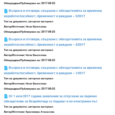
Обнародван/Публикуван на:
2017-08-25
Въпроси и отговори, свързани с обезщетенията за временна
неработоспособност, бременност и раждане – 3/2017
Тип на документа:
авторски материал
Aвтор/Източник:
Нели Вангелова
Обнародван/Публикуван на:
2017-08-25
Въпроси и отговори, свързани с обезщетенията за временна
неработоспособност, бременност и раждане – 2/2017
Тип на документа:
авторски материал
Aвтор/Източник:
Нели Вангелова
Обнародван/Публикуван на:
2017-08-25
Въпроси и отговори, свързани с обезщетенията за временна
неработоспособност, бременност и раждане – 1/2017
Тип на документа:
авторски материал
Aвтор/Източник:
Нели Вангелова
Обнародван/Публикуван на:
2017-08-25
Oт 1 юли 2017 година заявления за отпускане на парично
обезщетение за безработица се подават и по електронен път
Тип на документа:
авторски материал
Aвтор/Източник:
Красимира Атанасова