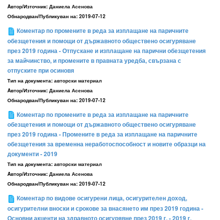
Aвтор/Източник:
Даниела Асенова
Обнародван/Публикуван на:
2019-07-12
Коментар по промените в реда за изплащане на паричните
обезщетения и помощи от държавното обществено осигуряване
през 2019 година - Отпускане и изплащане на парични обезщетения
за майчинство, и промените в правната уредба, свързана с
отпуските при осиновя
Тип на документа:
авторски материал
Aвтор/Източник:
Даниела Асенова
Обнародван/Публикуван на:
2019-07-12
Коментар по промените в реда за изплащане на паричните
обезщетения и помощи от държавното обществено осигуряване
през 2019 година - Промените в реда за изплащане на паричните
обезщетения за временна неработоспособност и новите образци на
документи - 2019
Тип на документа:
авторски материал
Aвтор/Източник:
Даниела Асенова
Обнародван/Публикуван на:
2019-07-12
Коментар по видове осигурени лица, осигурителен доход,
осигурителни вноски и срокове за внасянето им през 2019 година -
Основни акценти на здравното осигурявне през 2019 г. - 2019 г.