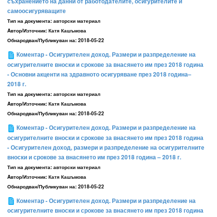
съхранението на данни от работодателите, осигурителите и
самоосигуряващите
Тип на документа:
авторски материал
Aвтор/Източник:
Катя Кашъмова
Обнародван/Публикуван на:
2018-05-22
Коментар - Осигурителен доход. Размери и разпределение на
осигурителните вноски и срокове за внасянето им през 2018 година
- Основни акценти на здравното осигуряване през 2018 година–
2018 г.
Тип на документа:
авторски материал
Aвтор/Източник:
Катя Кашъмова
Обнародван/Публикуван на:
2018-05-22
Коментар - Осигурителен доход. Размери и разпределение на
осигурителните вноски и срокове за внасянето им през 2018 година
- Осигурителен доход, размери и разпределение на осигурителните
вноски и срокове за внасянето им през 2018 година – 2018 г.
Тип на документа:
авторски материал
Aвтор/Източник:
Катя Кашъмова
Обнародван/Публикуван на:
2018-05-22
Коментар - Осигурителен доход. Размери и разпределение на
осигурителните вноски и срокове за внасянето им през 2018 година