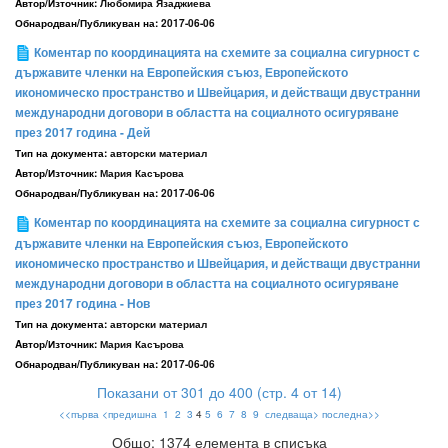
Aвтор/Източник:
Любомира Язаджиева
Обнародван/Публикуван на:
2017-06-06
Коментар по координацията на схемите за социална сигурност с
държавите членки на Европейския съюз, Европейското
икономическо пространство и Швейцария, и действащи двустранни
международни договори в областта на социалното осигуряване
през 2017 година - Дей
Тип на документа:
авторски материал
Aвтор/Източник:
Мария Касърова
Обнародван/Публикуван на:
2017-06-06
Коментар по координацията на схемите за социална сигурност с
държавите членки на Европейския съюз, Европейското
икономическо пространство и Швейцария, и действащи двустранни
международни договори в областта на социалното осигуряване
през 2017 година - Нов
Тип на документа:
авторски материал
Aвтор/Източник:
Мария Касърова
Обнародван/Публикуван на:
2017-06-06
Показани от 301 до 400 (стр. 4 от 14)
<<първа
<предишна
1
2
3
4
5
6
7
8
9
следваща>
последна>>
Общо: 1374 елемента в списъка