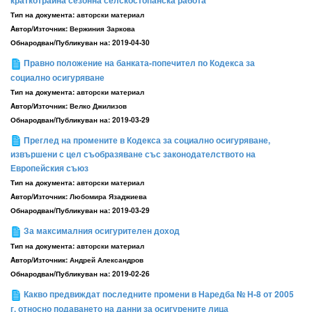
краткотрайна сезонна селскостопанска работа
Тип на документа:
авторски материал
Aвтор/Източник:
Вержиния Заркова
Обнародван/Публикуван на:
2019-04-30
Правно положение на банката-попечител по Кодекса за
социално осигуряване
Тип на документа:
авторски материал
Aвтор/Източник:
Велко Джилизов
Обнародван/Публикуван на:
2019-03-29
Преглед на промените в Кодекса за социално осигуряване,
извършени с цел съобразяване със законодателството на
Европейския съюз
Тип на документа:
авторски материал
Aвтор/Източник:
Любомира Язаджиева
Обнародван/Публикуван на:
2019-03-29
За максималния осигурителен доход
Тип на документа:
авторски материал
Aвтор/Източник:
Андрей Александров
Обнародван/Публикуван на:
2019-02-26
Какво предвиждат последните промени в Наредба № Н-8 от 2005
г. относно подаването на данни за осигурените лица