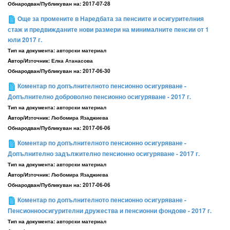
Обнародван/Публикуван на:
2017-07-28
Oще за промените в Наредбата за пенсиите и осигурителния
стаж и предвижданите нови размери на минималните пенсии от 1
юли 2017 г.
Тип на документа:
авторски материал
Aвтор/Източник:
Елка Атанасова
Обнародван/Публикуван на:
2017-06-30
Коментар по допълнителното пенсионно осигуряване -
Допълнително доброволно пенсионно осигуряване - 2017 г.
Тип на документа:
авторски материал
Aвтор/Източник:
Любомира Язаджиева
Обнародван/Публикуван на:
2017-06-06
Коментар по допълнителното пенсионно осигуряване -
Допълнително задължително пенсионно осигуряване - 2017 г.
Тип на документа:
авторски материал
Aвтор/Източник:
Любомира Язаджиева
Обнародван/Публикуван на:
2017-06-06
Коментар по допълнителното пенсионно осигуряване -
Пенсионноосигурителни дружества и пенсионни фондове - 2017 г.
Тип на документа:
авторски материал