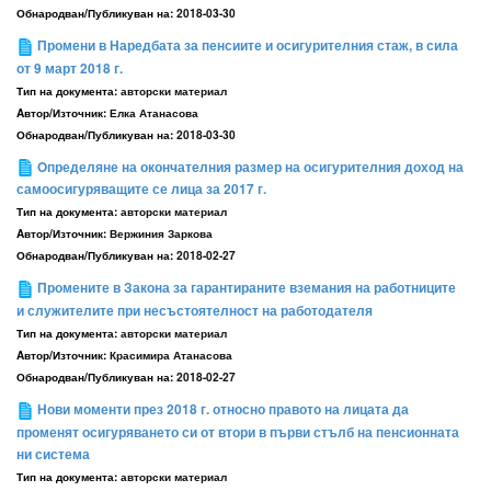
Обнародван/Публикуван на:
2018-03-30
Промени в Наредбата за пенсиите и осигурителния стаж, в сила
от 9 март 2018 г.
Тип на документа:
авторски материал
Aвтор/Източник:
Елка Атанасова
Обнародван/Публикуван на:
2018-03-30
Oпределяне на окончателния размер на осигурителния доход на
самоосигуряващите се лица за 2017 г.
Тип на документа:
авторски материал
Aвтор/Източник:
Вержиния Заркова
Обнародван/Публикуван на:
2018-02-27
Промените в Закона за гарантираните вземания на работниците
и служителите при несъстоятелност на работодателя
Тип на документа:
авторски материал
Aвтор/Източник:
Красимира Атанасова
Обнародван/Публикуван на:
2018-02-27
Нови моменти през 2018 г. относно правото на лицата да
променят осигуряването си от втори в първи стълб на пенсионната
ни система
Тип на документа:
авторски материал