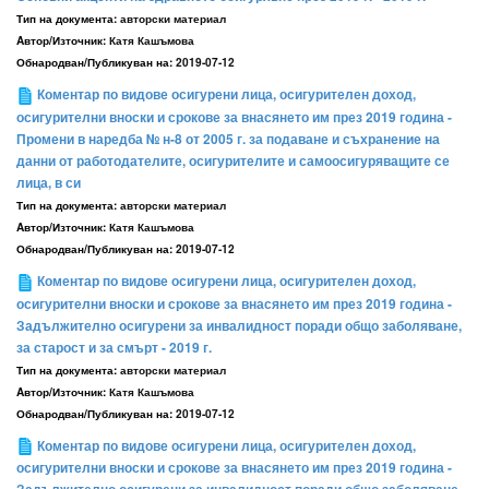
Тип на документа:
авторски материал
Aвтор/Източник:
Катя Кашъмова
Обнародван/Публикуван на:
2019-07-12
Коментар по видове осигурени лица, осигурителен доход,
осигурителни вноски и срокове за внасянето им през 2019 година -
Промени в наредба № н-8 от 2005 г. за подаване и съхранение на
данни от работодателите, осигурителите и самоосигуряващите се
лица, в си
Тип на документа:
авторски материал
Aвтор/Източник:
Катя Кашъмова
Обнародван/Публикуван на:
2019-07-12
Коментар по видове осигурени лица, осигурителен доход,
осигурителни вноски и срокове за внасянето им през 2019 година -
Задължително осигурени за инвалидност поради общо заболяване,
за старост и за смърт - 2019 г.
Тип на документа:
авторски материал
Aвтор/Източник:
Катя Кашъмова
Обнародван/Публикуван на:
2019-07-12
Коментар по видове осигурени лица, осигурителен доход,
осигурителни вноски и срокове за внасянето им през 2019 година -