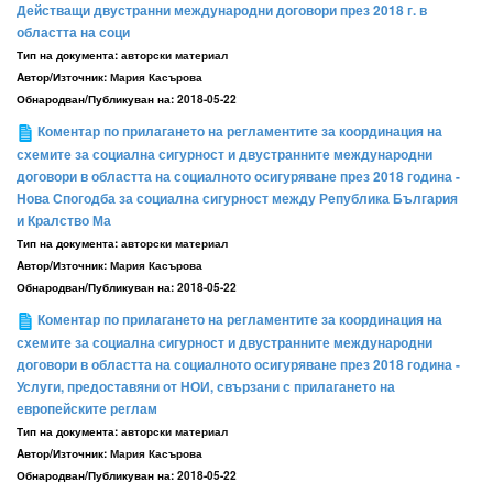
Действащи двустранни международни договори през 2018 г. в
областта на соци
Тип на документа:
авторски материал
Aвтор/Източник:
Мария Касърова
Обнародван/Публикуван на:
2018-05-22
Коментар по прилагането на регламентите за координация на
схемите за социална сигурност и двустранните международни
договори в областта на социалното осигуряване през 2018 година -
Нова Спогодба за социална сигурност между Република България
и Кралство Ма
Тип на документа:
авторски материал
Aвтор/Източник:
Мария Касърова
Обнародван/Публикуван на:
2018-05-22
Коментар по прилагането на регламентите за координация на
схемите за социална сигурност и двустранните международни
договори в областта на социалното осигуряване през 2018 година -
Услуги, предоставяни от НОИ, свързани с прилагането на
европейските реглам
Тип на документа:
авторски материал
Aвтор/Източник:
Мария Касърова
Обнародван/Публикуван на:
2018-05-22