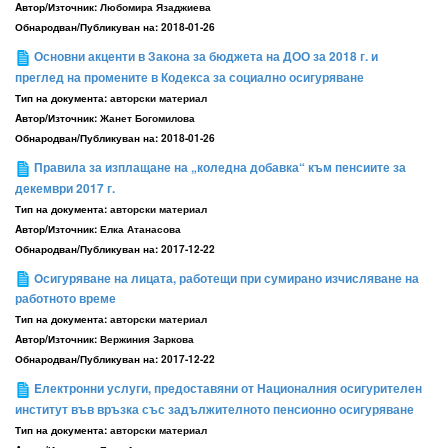
Aвтор/Източник:
Любомира Язаджиева
Обнародван/Публикуван на:
2018-01-26
Основни акценти в Закона за бюджета на ДОО за 2018 г. и
преглед на промените в Кодекса за социално осигуряване
Тип на документа:
авторски материал
Aвтор/Източник:
Жанет Богомилова
Обнародван/Публикуван на:
2018-01-26
Правила за изплащане на „коледна добавка“ към пенсиите за
декември 2017 г.
Тип на документа:
авторски материал
Aвтор/Източник:
Елка Атанасова
Обнародван/Публикуван на:
2017-12-22
Oсигуряване на лицата, работещи при сумирано изчисляване на
работното време
Тип на документа:
авторски материал
Aвтор/Източник:
Вержиния Заркова
Обнародван/Публикуван на:
2017-12-22
Eлектронни услуги, предоставяни от Националния осигурителен
институт във връзка със задължителното пенсионно осигуряване
Тип на документа:
авторски материал