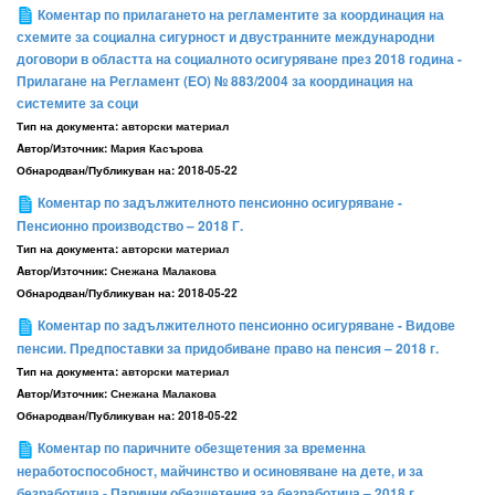
Коментар по прилагането на регламентите за координация на
схемите за социална сигурност и двустранните международни
договори в областта на социалното осигуряване през 2018 година -
Прилагане на Регламент (ЕО) № 883/2004 за координация на
системите за соци
Тип на документа:
авторски материал
Aвтор/Източник:
Мария Касърова
Обнародван/Публикуван на:
2018-05-22
Коментар по задължителното пенсионно осигуряване -
Пенсионно производство – 2018 Г.
Тип на документа:
авторски материал
Aвтор/Източник:
Снежана Малакова
Обнародван/Публикуван на:
2018-05-22
Коментар по задължителното пенсионно осигуряване - Видове
пенсии. Предпоставки за придобиване право на пенсия – 2018 г.
Тип на документа:
авторски материал
Aвтор/Източник:
Снежана Малакова
Обнародван/Публикуван на:
2018-05-22
Коментар по паричните обезщетения за временна
неработоспособност, майчинство и осиновяване на дете, и за
безработица - Парични обезщетения за безработица – 2018 г.