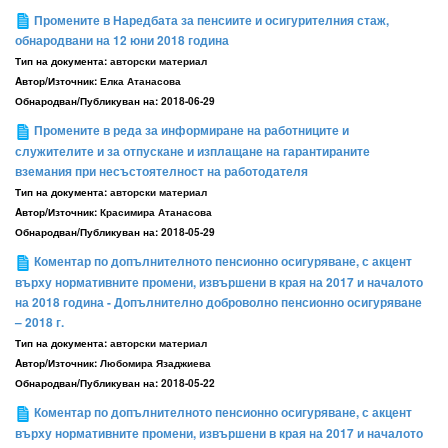
Промените в Наредбата за пенсиите и осигурителния стаж,
обнародвани на 12 юни 2018 година
Тип на документа:
авторски материал
Aвтор/Източник:
Елка Атанасова
Обнародван/Публикуван на:
2018-06-29
Промените в реда за информиране на работниците и
служителите и за отпускане и изплащане на гарантираните
вземания при несъстоятелност на работодателя
Тип на документа:
авторски материал
Aвтор/Източник:
Красимира Атанасова
Обнародван/Публикуван на:
2018-05-29
Коментар по допълнителното пенсионно осигуряване, с акцент
върху нормативните промени, извършени в края на 2017 и началото
на 2018 година - Допълнително доброволно пенсионно осигуряване
– 2018 г.
Тип на документа:
авторски материал
Aвтор/Източник:
Любомира Язаджиева
Обнародван/Публикуван на:
2018-05-22
Коментар по допълнителното пенсионно осигуряване, с акцент
върху нормативните промени, извършени в края на 2017 и началото