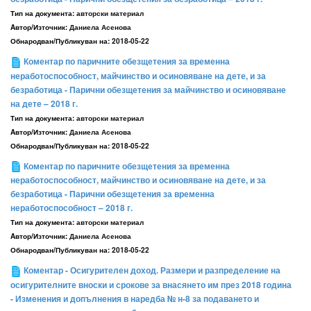
Тип на документа:
авторски материал
Aвтор/Източник:
Даниела Асенова
Обнародван/Публикуван на:
2018-05-22
Коментар по паричните обезщетения за временна
неработоспособност, майчинство и осиновяване на дете, и за
безработица - Парични обезщетения за майчинство и осиновяване
на дете – 2018 г.
Тип на документа:
авторски материал
Aвтор/Източник:
Даниела Асенова
Обнародван/Публикуван на:
2018-05-22
Коментар по паричните обезщетения за временна
неработоспособност, майчинство и осиновяване на дете, и за
безработица - Парични обезщетения за временна
неработоспособност – 2018 г.
Тип на документа:
авторски материал
Aвтор/Източник:
Даниела Асенова
Обнародван/Публикуван на:
2018-05-22
Коментар - Осигурителен доход. Размери и разпределение на
осигурителните вноски и срокове за внасянето им през 2018 година
- Изменения и допълнения в наредба № н-8 за подаването и