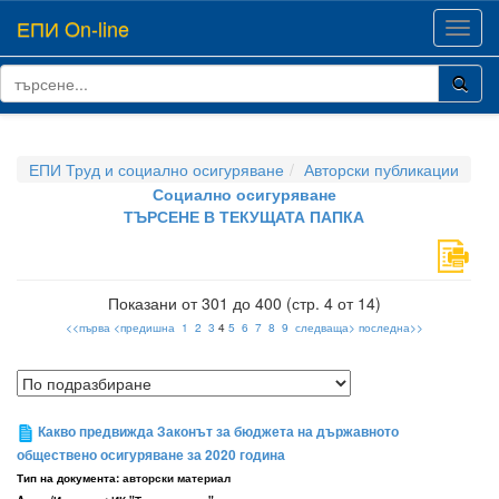
ЕПИ On-line
Toggl
navig
ЕПИ Труд и социално осигуряване
Авторски публикации
Социално осигуряване
ТЪРСЕНЕ В ТЕКУЩАТА ПАПКА
Показани от 301 до 400 (стр. 4 от 14)
<<първа
<предишна
1
2
3
4
5
6
7
8
9
следваща>
последна>>
Какво предвижда Законът за бюджета на държавното
обществено осигуряване за 2020 година
Тип на документа:
авторски материал