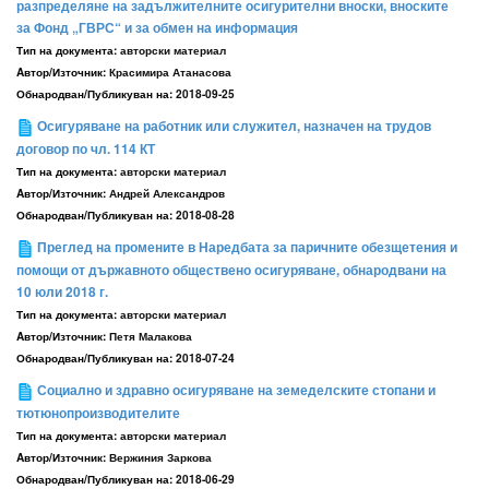
разпределяне на задължителните осигурителни вноски, вноските
за Фонд „ГВРС“ и за обмен на информация
Тип на документа:
авторски материал
Aвтор/Източник:
Красимира Атанасова
Обнародван/Публикуван на:
2018-09-25
Осигуряване на работник или служител, назначен на трудов
договор по чл. 114 КТ
Тип на документа:
авторски материал
Aвтор/Източник:
Андрей Александров
Обнародван/Публикуван на:
2018-08-28
Преглед на промените в Наредбата за паричните обезщетения и
помощи от държавното обществено осигуряване, обнародвани на
10 юли 2018 г.
Тип на документа:
авторски материал
Aвтор/Източник:
Петя Малакова
Обнародван/Публикуван на:
2018-07-24
Социално и здравно осигуряване на земеделските стопани и
тютюнопроизводителите
Тип на документа:
авторски материал
Aвтор/Източник:
Вержиния Заркова
Обнародван/Публикуван на:
2018-06-29