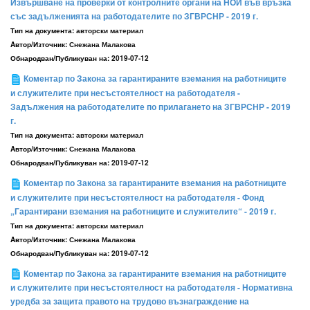
Извършване на проверки от контролните органи на НОИ във връзка
със задълженията на работодателите по ЗГВРСНР - 2019 г.
Тип на документа:
авторски материал
Aвтор/Източник:
Снежана Малакова
Обнародван/Публикуван на:
2019-07-12
Коментар по Закона за гарантираните вземания на работниците
и служителите при несъстоятелност на работодателя -
Задължения на работодателите по прилагането на ЗГВРСНР - 2019
г.
Тип на документа:
авторски материал
Aвтор/Източник:
Снежана Малакова
Обнародван/Публикуван на:
2019-07-12
Коментар по Закона за гарантираните вземания на работниците
и служителите при несъстоятелност на работодателя - Фонд
„Гарантирани вземания на работниците и служителите“ - 2019 г.
Тип на документа:
авторски материал
Aвтор/Източник:
Снежана Малакова
Обнародван/Публикуван на:
2019-07-12
Коментар по Закона за гарантираните вземания на работниците
и служителите при несъстоятелност на работодателя - Нормативна
уредба за защита правото на трудово възнаграждение на