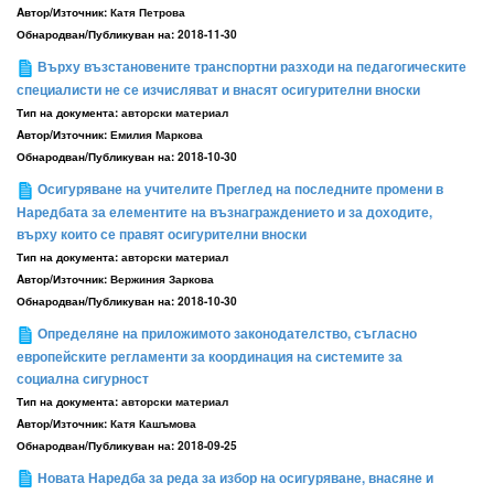
Aвтор/Източник:
Катя Петрова
Обнародван/Публикуван на:
2018-11-30
Върху възстановените транспортни разходи на педагогическите
специалисти не се изчисляват и внасят осигурителни вноски
Тип на документа:
авторски материал
Aвтор/Източник:
Емилия Маркова
Обнародван/Публикуван на:
2018-10-30
Осигуряване на учителите Преглед на последните промени в
Наредбата за елементите на възнаграждението и за доходите,
върху които се правят осигурителни вноски
Тип на документа:
авторски материал
Aвтор/Източник:
Вержиния Заркова
Обнародван/Публикуван на:
2018-10-30
Определяне на приложимото законодателство, съгласно
европейските регламенти за координация на системите за
социална сигурност
Тип на документа:
авторски материал
Aвтор/Източник:
Катя Кашъмова
Обнародван/Публикуван на:
2018-09-25
Новата Наредба за реда за избор на осигуряване, внасяне и