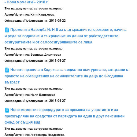
- Нови моменти – 2018 г.
Тип на документа:
авторски материал
Aвтор/Източник:
Катя Кашъмова
Обнародван/Публикуван на:
2018-05-22
Промени в Наредба № Н-8 за съдържанието, сроковете, начина
и реда за подаване и съхранение на данни от работодателите,
осигурителите и от самоосигуряващите се лица
Тип на документа:
авторски материал
Aвтор/Източник:
Зорница Димитрова
Обнародван/Публикуван на:
2018-04-27
Новите правила в Кодекса за социално осигуряване, свързани с
правото на обезщетения на осиновителите на деца до 5-годишна
възраст
Тип на документа:
авторски материал
Aвтор/Източник:
Нели Вангелова
Обнародван/Публикуван на:
2018-04-27
Hови моменти в процедурите за промяна на участието и за
прехвърляне на средства от партидата на един в друг пенсионен
фонд от същия вид
Тип на документа:
авторски материал
Aвтор/Източник:
Любомира Язаджиева