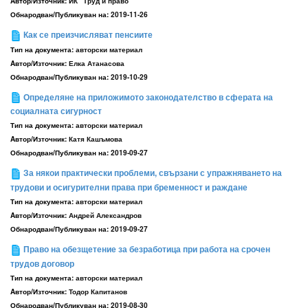
Aвтор/Източник:
ИК "Труд и право"
Обнародван/Публикуван на:
2019-11-26
Как се преизчисляват пенсиите
Тип на документа:
авторски материал
Aвтор/Източник:
Елка Атанасова
Обнародван/Публикуван на:
2019-10-29
Определяне на приложимото законодателство в сферата на
социалната сигурност
Тип на документа:
авторски материал
Aвтор/Източник:
Катя Кашъмова
Обнародван/Публикуван на:
2019-09-27
За някои практически проблеми, свързани с упражняването на
трудови и осигурителни права при бременност и раждане
Тип на документа:
авторски материал
Aвтор/Източник:
Андрей Александров
Обнародван/Публикуван на:
2019-09-27
Право на обезщетение за безработица при работа на срочен
трудов договор
Тип на документа:
авторски материал
Aвтор/Източник:
Тодор Капитанов
Обнародван/Публикуван на:
2019-08-30