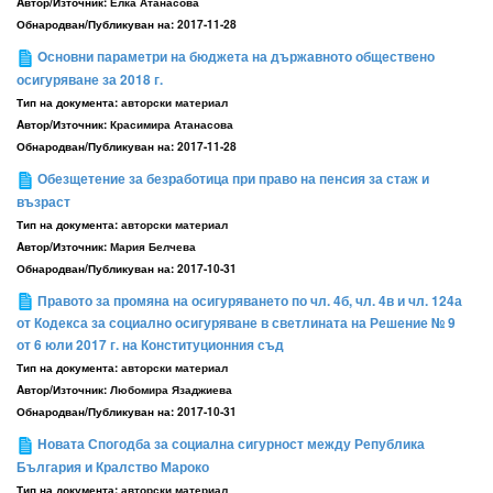
Aвтор/Източник:
Елка Атанасова
Обнародван/Публикуван на:
2017-11-28
Oсновни параметри на бюджета на държавното обществено
осигуряване за 2018 г.
Тип на документа:
авторски материал
Aвтор/Източник:
Красимира Атанасова
Обнародван/Публикуван на:
2017-11-28
Обезщетение за безработица при право на пенсия за стаж и
възраст
Тип на документа:
авторски материал
Aвтор/Източник:
Мария Белчева
Обнародван/Публикуван на:
2017-10-31
Правото за промяна на осигуряването по чл. 4б, чл. 4в и чл. 124а
от Кодекса за социално осигуряване в светлината на Решение № 9
от 6 юли 2017 г. на Конституционния съд
Тип на документа:
авторски материал
Aвтор/Източник:
Любомира Язаджиева
Обнародван/Публикуван на:
2017-10-31
Hовата Спогодба за социална сигурност между Република
България и Кралство Мароко
Тип на документа:
авторски материал