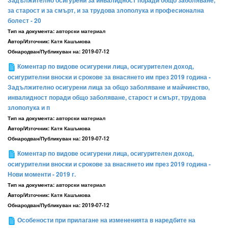
Задължително осигурени за инвалидност поради общо заболяване,
за старост и за смърт, и за трудова злополука и професионална
болест - 20
Тип на документа:
авторски материал
Aвтор/Източник:
Катя Кашъмова
Обнародван/Публикуван на:
2019-07-12
Коментар по видове осигурени лица, осигурителен доход,
осигурителни вноски и срокове за внасянето им през 2019 година -
Задължително осигурени лица за общо заболяване и майчинство,
инвалидност поради общо заболяване, старост и смърт, трудова
злополука и п
Тип на документа:
авторски материал
Aвтор/Източник:
Катя Кашъмова
Обнародван/Публикуван на:
2019-07-12
Коментар по видове осигурени лица, осигурителен доход,
осигурителни вноски и срокове за внасянето им през 2019 година -
Нови моменти - 2019 г.
Тип на документа:
авторски материал
Aвтор/Източник:
Катя Кашъмова
Обнародван/Публикуван на:
2019-07-12
Особености при прилагане на измененията в наредбите на