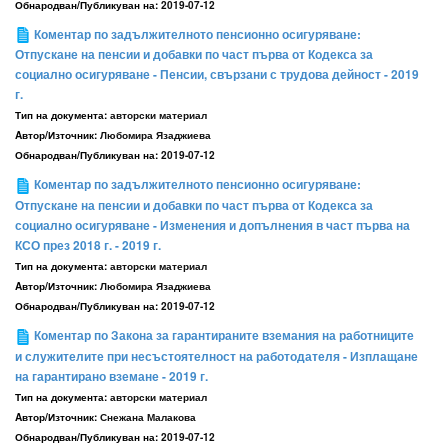
Обнародван/Публикуван на:
2019-07-12
Коментар по задължителното пенсионно осигуряване:
Отпускане на пенсии и добавки по част първа от Кодекса за
социално осигуряване - Пенсии, свързани с трудова дейност - 2019
г.
Тип на документа:
авторски материал
Aвтор/Източник:
Любомира Язаджиева
Обнародван/Публикуван на:
2019-07-12
Коментар по задължителното пенсионно осигуряване:
Отпускане на пенсии и добавки по част първа от Кодекса за
социално осигуряване - Изменения и допълнения в част първа на
КСО през 2018 г. - 2019 г.
Тип на документа:
авторски материал
Aвтор/Източник:
Любомира Язаджиева
Обнародван/Публикуван на:
2019-07-12
Коментар по Закона за гарантираните вземания на работниците
и служителите при несъстоятелност на работодателя - Изплащане
на гарантирано вземане - 2019 г.
Тип на документа:
авторски материал
Aвтор/Източник:
Снежана Малакова
Обнародван/Публикуван на:
2019-07-12