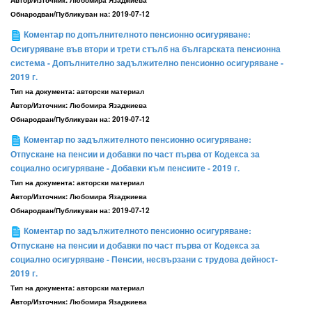
Aвтор/Източник:
Любомира Язаджиева
Обнародван/Публикуван на:
2019-07-12
Коментар по допълнителното пенсионно осигуряване:
Осигуряване във втори и трети стълб на българската пенсионна
система - Допълнително задължително пенсионно осигуряване -
2019 г.
Тип на документа:
авторски материал
Aвтор/Източник:
Любомира Язаджиева
Обнародван/Публикуван на:
2019-07-12
Коментар по задължителното пенсионно осигуряване:
Отпускане на пенсии и добавки по част първа от Кодекса за
социално осигуряване - Добавки към пенсиите - 2019 г.
Тип на документа:
авторски материал
Aвтор/Източник:
Любомира Язаджиева
Обнародван/Публикуван на:
2019-07-12
Коментар по задължителното пенсионно осигуряване:
Отпускане на пенсии и добавки по част първа от Кодекса за
социално осигуряване - Пенсии, несвързани с трудова дейност-
2019 г.
Тип на документа:
авторски материал
Aвтор/Източник:
Любомира Язаджиева