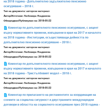
на 2018 година - Допълнително задължително пенсионно
осигуряване – 2018 г.
Тип на документа:
авторски материал
Aвтор/Източник:
Любомира Язаджиева
Обнародван/Публикуван на:
2018-05-22
Коментар по допълнителното пенсионно осигуряване, с акцент
върху нормативните промени, извършени в края на 2017 и началото
на 2018 година - Институции, осъществяващи дейността по
допълнително пенсионно осигуряване – 2018 г.
Тип на документа:
авторски материал
Aвтор/Източник:
Любомира Язаджиева
Обнародван/Публикуван на:
2018-05-22
Коментар по допълнителното пенсионно осигуряване, с акцент
върху нормативните промени, извършени в края на 2017 и началото
на 2018 година - Тристълбовият модел – 2018 г.
Тип на документа:
авторски материал
Aвтор/Източник:
Любомира Язаджиева
Обнародван/Публикуван на:
2018-05-22
Коментар по прилагането на регламентите за координация на
схемите за социална сигурност и двустранните международни
договори в областта на социалното осигуряване през 2018 година -