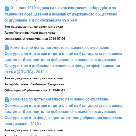
Oт 1 юли 2019 година са в сила изменения в Наредбата за
паричните обезщетения и помощи от държавното обществено
осигуряване, и в приложенията към нея
Тип на документа:
авторски материал
Aвтор/Източник:
Нели Вангелова
Обнародван/Публикуван на:
2019-07-26
Коментар по допълнителното пенсионно осигуряване:
Осигуряване във втори и трети стълб на българската пенсионна
система - Допълнително доброволно пенсионно осигуряване -
Осигуряване в доброволен пенсионен фонд по професионални
схеми (ДПФПС) - 2019 г.
Тип на документа:
авторски материал
Aвтор/Източник:
Любомира Язаджиева
Обнародван/Публикуван на:
2019-07-12
Коментар по допълнителното пенсионно осигуряване:
Осигуряване във втори и трети стълб на българската пенсионна
система - Допълнително доброволно пенсионно осигуряване -
Осигуряване във фонд за допълнително доброволно пенсионно
осигуряване - 2019 г.
Тип на документа:
авторски материал