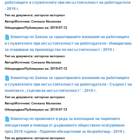
работниците и служителите при несъстоятелност на работодателя
- 2019 г.
Тип на документа:
авторски материал
Aвтор/Източник:
Снежана Малакова
Обнародван/Публикуван на:
2019-07-12
Коментар по Закона за гарантираните вземания на работниците
и служителите при несъстоятелност на работодателя - Инициатива
за откриване на производство по несъстоятелност - 2019 г.
Тип на документа:
авторски материал
Aвтор/Източник:
Снежана Малакова
Обнародван/Публикуван на:
2019-07-12
Коментар по Закона за гарантираните вземания на работниците
и служителите при несъстоятелност на работодателя - Същност на
понятието „търговска несъстоятелност“ - 2019 г.
Тип на документа:
авторски материал
Aвтор/Източник:
Снежана Малакова
Обнародван/Публикуван на:
2019-07-12
Коментар по промените в реда за изплащане на паричните
обезщетения и помощи от държавното обществено осигуряване
през 2019 година - Парични обезщетения за безработица - 2019 г.
Тип на документа:
авторски материал