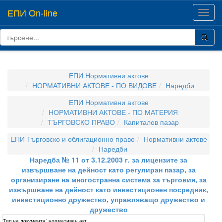
ЕПИ On-line
Toggl
navig
ЕПИ Нормативни актове
НОРМАТИВНИ АКТОВЕ - ПО ВИДОВЕ
Наредби
ЕПИ Нормативни актове
НОРМАТИВНИ АКТОВЕ - ПО МАТЕРИЯ
ТЪРГОВСКО ПРАВО
Капиталов пазар
ЕПИ Търговско и облигационно право
Нормативни актове
Наредби
Наредба № 11 от 3.12.2003 г. за лицензите за
извършване на дейност като регулиран пазар, за
организиране на многостранна система за търговия, за
извършване на дейност като инвестиционен посредник,
инвестиционно дружество, управляващо дружество и
дружество
Тип на документа:
нормативен акт