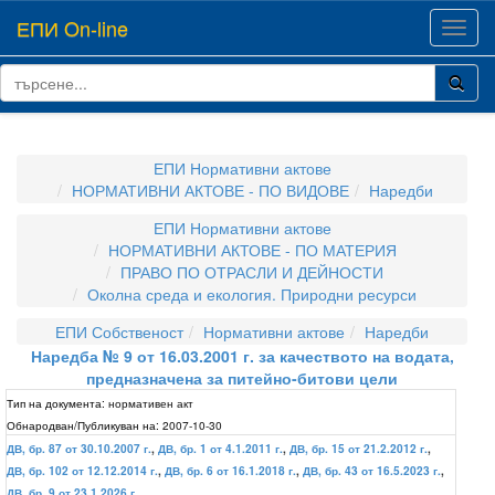
ЕПИ On-line
Toggl
navig
ЕПИ Нормативни актове
НОРМАТИВНИ АКТОВЕ - ПО ВИДОВЕ
Наредби
ЕПИ Нормативни актове
НОРМАТИВНИ АКТОВЕ - ПО МАТЕРИЯ
ПРАВО ПО ОТРАСЛИ И ДЕЙНОСТИ
Околна среда и екология. Природни ресурси
ЕПИ Собственост
Нормативни актове
Наредби
Наредба № 9 от 16.03.2001 г. за качеството на водата,
предназначена за питейно-битови цели
Тип на документа:
нормативен акт
Обнародван/Публикуван на:
2007-10-30
ДВ, бр. 87 от 30.10.2007 г.
,
ДВ, бр. 1 от 4.1.2011 г.
,
ДВ, бр. 15 от 21.2.2012 г.
,
ДВ, бр. 102 от 12.12.2014 г.
,
ДВ, бр. 6 от 16.1.2018 г.
,
ДВ, бр. 43 от 16.5.2023 г.
,
ДВ, бр. 9 от 23.1.2026 г.