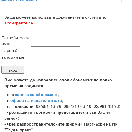
За да можете да ползвате документите в системата,
абонирайте се
Потребителско
име:
Парола:
запомни ме:
Вие можете да направите своя абонамент по всяко
време на годината:
-
със
завяка за абонамент
;
- в
офиса на издателството
;
- на
телефони
: 02/981-13-76; 088/240-03-10; 02/981-13-93;
- чрез
нашите търговски представители
във Вашия
регион;
- чрез
разпространителските фирми
- Партньори на ИК
"Труд и право".