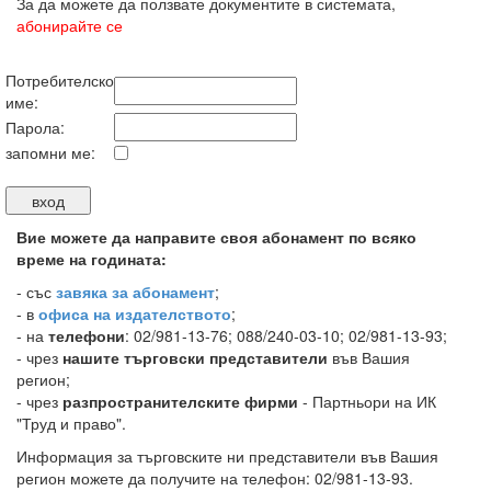
За да можете да ползвате документите в системата,
абонирайте се
Потребителско
име:
Парола:
запомни ме:
Вие можете да направите своя абонамент по всяко
време на годината:
-
със
завяка за абонамент
;
- в
офиса на издателството
;
- на
телефони
: 02/981-13-76; 088/240-03-10; 02/981-13-93;
- чрез
нашите търговски представители
във Вашия
регион;
- чрез
разпространителските фирми
- Партньори на ИК
"Труд и право".
Информация за търговските ни представители във Вашия
регион можете да получите на телефон: 02/981-13-93.