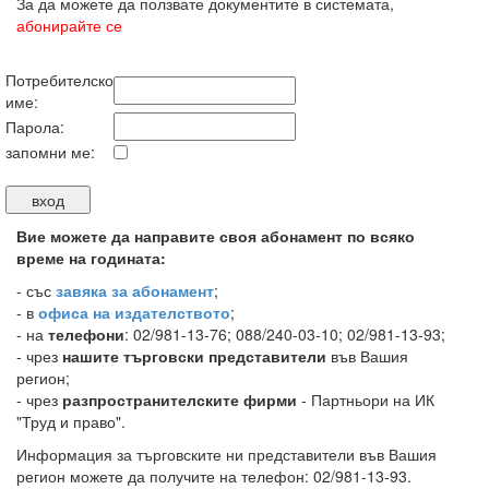
За да можете да ползвате документите в системата,
абонирайте се
Потребителско
име:
Парола:
запомни ме:
Вие можете да направите своя абонамент по всяко
време на годината:
-
със
завяка за абонамент
;
- в
офиса на издателството
;
- на
телефони
: 02/981-13-76; 088/240-03-10; 02/981-13-93;
- чрез
нашите търговски представители
във Вашия
регион;
- чрез
разпространителските фирми
- Партньори на ИК
"Труд и право".
Информация за търговските ни представители във Вашия
регион можете да получите на телефон: 02/981-13-93.