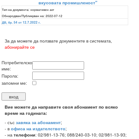
вкусовата промишленост"
Тип на документа:
нормативен акт
Обнародван/Публикуван на:
2022-07-12
ДВ, бр. 54 от 12.7.2022 г.
За да можете да ползвате документите в системата,
абонирайте се
Потребителско
име:
Парола:
запомни ме:
Вие можете да направите своя абонамент по всяко
време на годината:
-
със
завяка за абонамент
;
- в
офиса на издателството
;
- на
телефони
: 02/981-13-76; 088/240-03-10; 02/981-13-93;