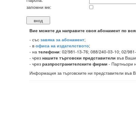
Парола:
запомни ме:
Вие можете да направите своя абонамент по вся
-
със
завяка за абонамент
;
- в
офиса на издателството
;
- на
телефони
: 02/981-13-76; 088/240-03-10; 02/981
- чрез
нашите търговски представители
във Ваши
- чрез
разпространителските фирми
- Партньори н
Информация за търговските ни представители във В