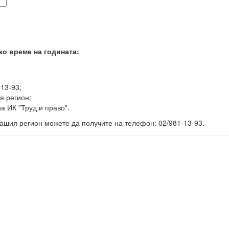
ко време на годината:
-13-93;
я регион;
а ИК "Труд и право".
ашия регион можете да получите на телефон: 02/981-13-93.