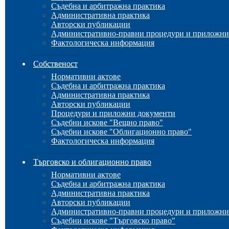
Съдебна и арбитражна практика
Административна практика
Авторски публикации
Административно-правни процедури и приложни
Фактологическа информация
Собственост
Нормативни актове
Съдебна и арбитражна практика
Административна практика
Авторски публикации
Процедури и приложни документи
Съдебни искове "Вещно право"
Съдебни искове "Облигационно право"
Фактологическа информация
Търговско и облигационно право
Нормативни актове
Съдебна и арбитражна практика
Административна практика
Авторски публикации
Административно-правни процедури и приложни
Съдебни искове "Търговско право"