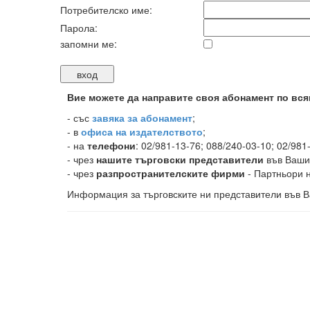
Потребителско име:
Парола:
запомни ме:
Вие можете да направите своя абонамент по вся
-
със
завяка за абонамент
;
- в
офиса на издателството
;
- на
телефони
: 02/981-13-76; 088/240-03-10; 02/981
- чрез
нашите търговски представители
във Ваши
- чрез
разпространителските фирми
- Партньори н
Информация за търговските ни представители във В