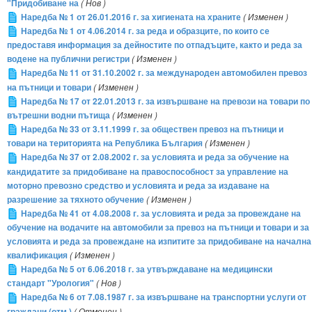
"Придобиване на
( Нов )
Наредба № 1 от 26.01.2016 г. за хигиената на храните
( Изменен )
Наредба № 1 от 4.06.2014 г. за реда и образците, по които се
предоставя информация за дейностите по отпадъците, както и реда за
водене на публични регистри
( Изменен )
Наредба № 11 от 31.10.2002 г. за международен автомобилен превоз
на пътници и товари
( Изменен )
Наредба № 17 от 22.01.2013 г. за извършване на превози на товари по
вътрешни водни пътища
( Изменен )
Наредба № 33 от 3.11.1999 г. за обществен превоз на пътници и
товари на територията на Република България
( Изменен )
Наредба № 37 от 2.08.2002 г. за условията и реда за обучение на
кандидатите за придобиване на правоспособност за управление на
моторно превозно средство и условията и реда за издаване на
разрешение за тяхното обучение
( Изменен )
Наредба № 41 от 4.08.2008 г. за условията и реда за провеждане на
обучение на водачите на автомобили за превоз на пътници и товари и за
условията и реда за провеждане на изпитите за придобиване на начална
квалификация
( Изменен )
Наредба № 5 от 6.06.2018 г. за утвърждаване на медицински
стандарт "Урология"
( Нов )
Наредба № 6 от 7.08.1987 г. за извършване на транспортни услуги от
граждани (отм.)
( Отменен )