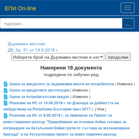
ЕПИ On-line
Toggl
navig
Държавен вестник
ДВ, бр. 51 от 19.6.2018 г.
Намерени 18 документа
подредени по азбучен ред
Закон за кредитите за недвижими имоти на потребители
( Изменен )
Закон за кредитните институции
( Изменен )
Закон за потребителския кредит
( Изменен )
Решение на НС от 14.06.2018 г. по Доклада за дейността на
омбудсмана на Република България през 2017 г.
( Нов )
Решение на НС от 8.06.2018 г. за приемане на Проект за
инвестиционен разход "Придобиване на основна бойна техника за
изграждане на батальонни бойни групи от състава на механизирана
бригада" и на Актуализиран проект за инвестиционен разход