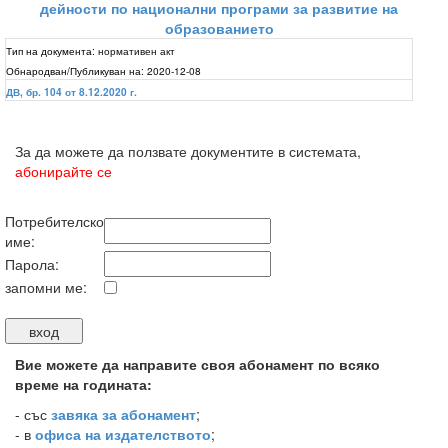
дейности по национални програми за развитие на
образованието
Тип на документа:
нормативен акт
Обнародван/Публикуван на:
2020-12-08
ДВ, бр. 104 от 8.12.2020 г.
За да можете да ползвате документите в системата,
абонирайте се
Потребителско
име:
Парола:
запомни ме:
Вие можете да направите своя абонамент по всяко
време на годината:
-
със
завяка за абонамент
;
- в
офиса на издателството
;