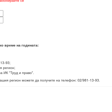
абонирайте се
ко време на годината:
-13-93;
я регион;
а ИК "Труд и право".
ашия регион можете да получите на телефон: 02/981-13-93.