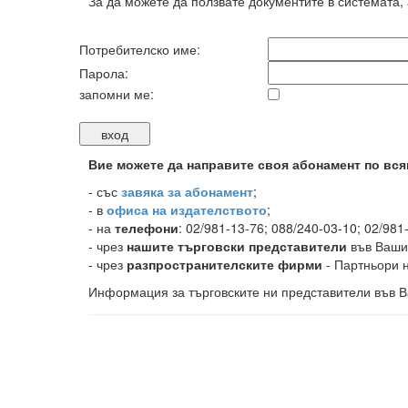
За да можете да ползвате документите в системата,
Потребителско име:
Парола:
запомни ме:
Вие можете да направите своя абонамент по вся
-
със
завяка за абонамент
;
- в
офиса на издателството
;
- на
телефони
: 02/981-13-76; 088/240-03-10; 02/981
- чрез
нашите търговски представители
във Ваши
- чрез
разпространителските фирми
- Партньори н
Информация за търговските ни представители във В