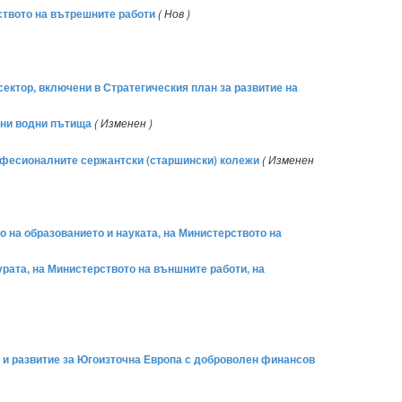
рството на вътрешните работи
( Нов )
сектор, включени в Стратегическия план за развитие на
ешни водни пътища
( Изменен )
професионалните сержантски (старшински) колежи
( Изменен
о на образованието и науката, на Министерството на
урата, на Министерството на външните работи, на
 и развитие за Югоизточна Европа с доброволен финансов