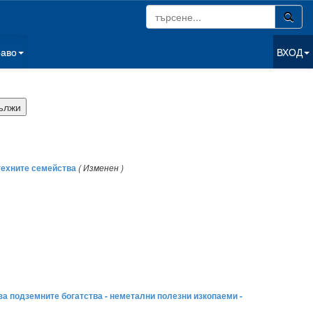
раво
ВХОД
техните семейства
( Изменен )
а за подземните богатства - неметални полезни изкопаеми -