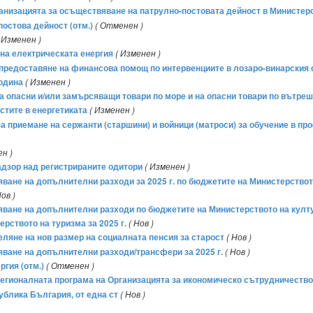
организацията за осъществяване на патрулно-постовата дейност в Министе
постова дейност (отм.)
( Отменен )
 Изменен )
е на електрическата енергия
( Изменен )
за предоставяне на финансова помощ по интервенциите в лозаро-винарския 
година
( Изменен )
з на опасни и/или замърсяващи товари по море и на опасни товари по вътр
остите в енергетиката
( Изменен )
а за приемане на сержанти (старшини) и войници (матроси) за обучение в 
ен )
адзор над регистрираните одитори
( Изменен )
ряване на допълнителни разходи за 2025 г. по бюджетите на Министерствот
Нов )
ряване на допълнителни разходи по бюджетите на Министерството на култ
рството на туризма за 2025 г.
( Нов )
еляне на нов размер на социалната пенсия за старост
( Нов )
ряване на допълнителни разходи/трансфери за 2025 г.
( Нов )
гия (отм.)
( Отменен )
е­гионалната програма на Организацията за икономическо сътрудничество
публика България, от една ст
( Нов )