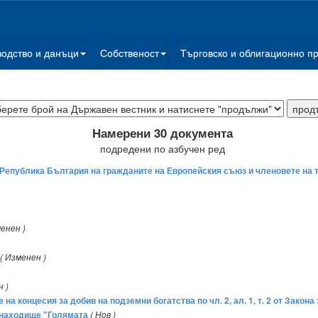
водство и данъци
Собственост
Търговско и облигационно п
Намерени 30 документа
подредени по азбучен ред
а Република България на гражданите на Европейския съюз и членовете на 
менен )
( Изменен )
н )
 на концесия за добив на подземни богатства по чл. 2, ал. 1, т. 2 от Закон
 находище "Голямата
( Нов )