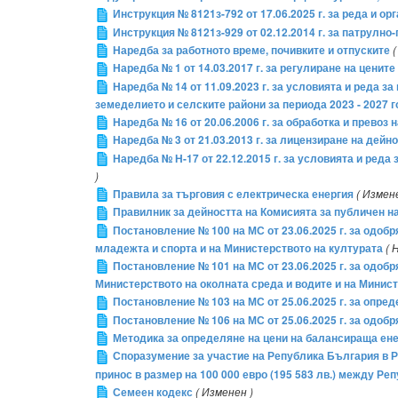
Инструкция № 8121з-792 от 17.06.2025 г. за реда и 
Инструкция № 8121з-929 от 02.12.2014 г. за патрулно-
Наредба за работното време, почивките и отпуските
(
Наредба № 1 от 14.03.2017 г. за регулиране на ценит
Наредба № 14 от 11.09.2023 г. за условията и реда 
земеделието и селските райони за периода 2023 - 2027 
Наредба № 16 от 20.06.2006 г. за обработка и прево
Наредба № 3 от 21.03.2013 г. за лицензиране на дейн
Наредба № Н-17 от 22.12.2015 г. за условията и ред
)
Правила за търговия с електрическа енергия
( Измен
Правилник за дейността на Комисията за публичен н
Постановление № 100 на МС от 23.06.2025 г. за одоб
младежта и спорта и на Министерството на културата
( 
Постановление № 101 на МС от 23.06.2025 г. за одоб
Министерството на околната среда и водите и на Министе
Постановление № 103 на МС от 25.06.2025 г. за опред
Постановление № 106 на МС от 25.06.2025 г. за одоб
Методика за определяне на цени на балансираща енер
Споразумение за участие на Република България в Р
принос в размер на 100 000 евро (195 583 лв.) между Ре
Семеен кодекс
( Изменен )