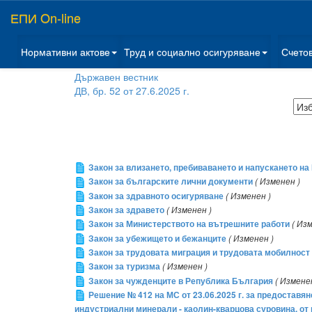
ЕПИ On-line
Нормативни актове
Труд и социално осигуряване
Счето
Държавен вестник
ДВ, бр. 52 от 27.6.2025 г.
Закон за влизането, пребиваването и напускането н
Закон за българските лични документи
( Изменен )
Закон за здравното осигуряване
( Изменен )
Закон за здравето
( Изменен )
Закон за Министерството на вътрешните работи
( Из
Закон за убежището и бежанците
( Изменен )
Закон за трудовата миграция и трудовата мобилност
Закон за туризма
( Изменен )
Закон за чужденците в Република България
( Измене
Решение № 412 на МС от 23.06.2025 г. за предоставяне
индустриални минерали - каолин-кварцова суровина, от