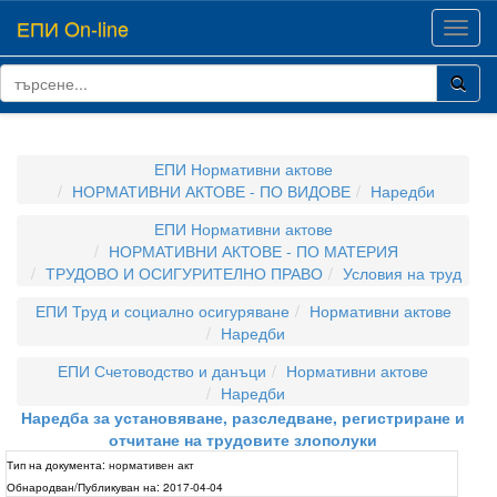
ЕПИ On-line
Toggl
navig
ЕПИ Нормативни актове
НОРМАТИВНИ АКТОВЕ - ПО ВИДОВЕ
Наредби
ЕПИ Нормативни актове
НОРМАТИВНИ АКТОВЕ - ПО МАТЕРИЯ
ТРУДОВО И ОСИГУРИТЕЛНО ПРАВО
Условия на труд
ЕПИ Труд и социално осигуряване
Нормативни актове
Наредби
ЕПИ Счетоводство и данъци
Нормативни актове
Наредби
Наредба за установяване, разследване, регистриране и
отчитане на трудовите злополуки
Тип на документа:
нормативен акт
Обнародван/Публикуван на:
2017-04-04