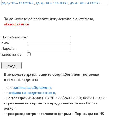
ДВ, бр. 17 от 28.2.2014 г.
,
ДВ, бр. 18 от 10.3.2015 г.
,
ДВ, бр. 28 от 4.4.2017 г.
За да можете да ползвате документите в системата,
абонирайте се
Потребителско
име:
Парола:
запомни ме:
Вие можете да направите своя абонамент по всяко
време на годината:
-
със
завяка за абонамент
;
- в
офиса на издателството
;
- на
телефони
: 02/981-13-76; 088/240-03-10; 02/981-13-93;
- чрез
нашите търговски представители
във Вашия
регион;
- чрез
разпространителските фирми
- Партньори на ИК