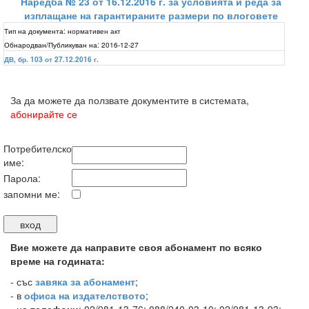
Наредба № 23 от 16.12.2016 г. за условията и реда за
изплащане на гарантираните размери по влоговете
Тип на документа:
нормативен акт
Обнародван/Публикуван на:
2016-12-27
ДВ, бр. 103 от 27.12.2016 г.
За да можете да ползвате документите в системата,
абонирайте се
Потребителско
име:
Парола:
запомни ме:
Вие можете да направите своя абонамент по всяко
време на годината:
-
със
завяка за абонамент
;
- в
офиса на издателството
;