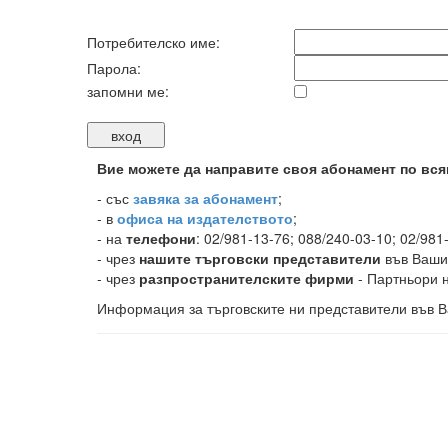
Потребителско име:
Парола:
запомни ме:
Вие можете да направите своя абонамент по вся
-
със
завяка за абонамент
;
- в
офиса на издателството
;
- на
телефони
: 02/981-13-76; 088/240-03-10; 02/981
- чрез
нашите търговски представители
във Ваши
- чрез
разпространителските фирми
- Партньори н
Информация за търговските ни представители във В