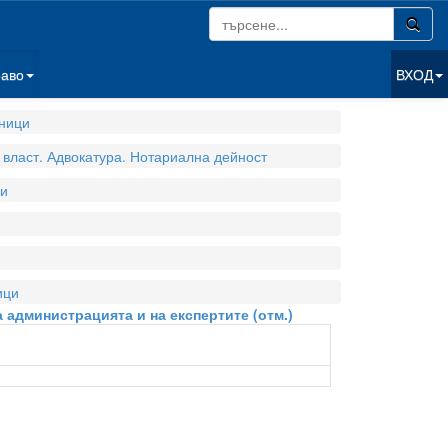
раво
ВХОД
ници
власт. Адвокатура. Нотариална дейност
и
ици
 администрацията и на експертите (отм.)