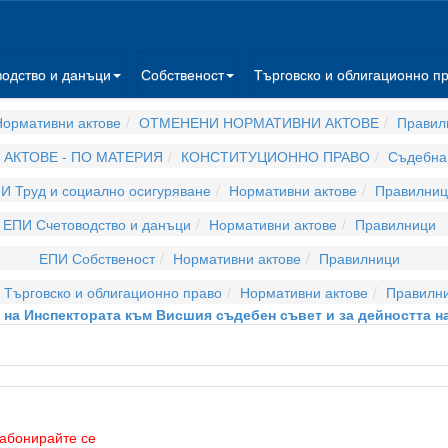
водство и данъци
Собственост
Търговско и облигационно п
ормативни актове
ОТМЕНЕНИ НОРМАТИВНИ АКТОВЕ
Правил
АКТОВЕ - ПО МАТЕРИЯ
КОНСТИТУЦИОННО ПРАВО
Съдебна 
И Труд и социално осигуряване
Нормативни актове
Правилниц
ЕПИ Счетоводство и данъци
Нормативни актове
Правилници
ЕПИ Собственост
Нормативни актове
Правилници
 Търговско и облигационно право
Нормативни актове
Правилн
 на Инспектората към Висшия съдебен съвет и за дейността на
абонирайте се