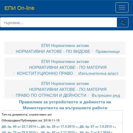
ЕПИ On-line
Toggl
navig
ЕПИ Нормативни актове
НОРМАТИВНИ АКТОВЕ - ПО ВИДОВЕ
Правилници
ЕПИ Нормативни актове
НОРМАТИВНИ АКТОВЕ - ПО МАТЕРИЯ
КОНСТИТУЦИОННО ПРАВО
Изпълнителна власт
ЕПИ Нормативни актове
НОРМАТИВНИ АКТОВЕ - ПО МАТЕРИЯ
ПРАВО ПО ОТРАСЛИ И ДЕЙНОСТИ
Вътрешен ред
Правилник за устройството и дейността на
Министерството на вътрешните работи
Тип на документа:
нормативен акт
Обнародван/Публикуван на:
2016-11-15
ДВ, бр. 60 от 22.7.2014 г.
,
ДВ, бр. 28 от 17.4.2015 г.
,
ДВ, бр. 67 от 1.9.2015 г.
,
ДВ, бр. 75 от 29.9.2015 г.
,
ДВ, бр. 85 от 3.11.2015 г.
,
ДВ, бр. 2 от 8.1.2016 г.
,