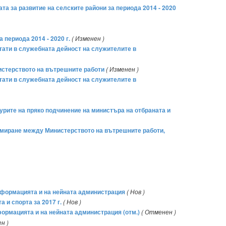
та за развитие на селските райони за периода 2014 - 2020
 периода 2014 - 2020 г.
( Изменен )
лтати в служебната дейност на служителите в
нистерството на вътрешните работи
( Изменен )
лтати в служебната дейност на служителите в
турите на пряко подчинение на министъра на отбраната и
формиране между Министерството на вътрешните работи,
информацията и на нейната администрация
( Нов )
 и спорта за 2017 г.
( Нов )
формацията и на нейната администрация (отм.)
( Отменен )
н )