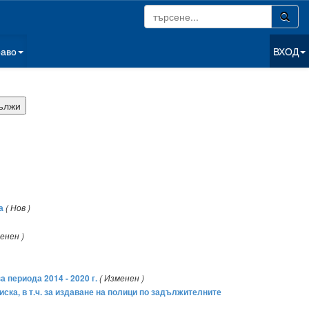
раво
ВХОД
а
( Нов )
енен )
 периода 2014 - 2020 г.
( Изменен )
ска, в т.ч. за издаване на полици по задължителните