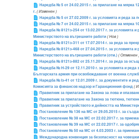
Наредба № 5 от 24.02.2015 г. за прилагане на мярка 
г.
( Изменен )
Наредба № 5 от 27.02.2009 г. за условията и реда за
Наредба № 7 от 24.02.2015 г. за прилагане на мярка 1
Наредба № 8121з-254 от 13.02.2017 г. за условията 
Министерството на вътрешните работи
( Нов )
Наредба № 8121з-311 от 17.07.2014 г. за реда за п
Наредба № 8121з-468 от 27.04.2015 г. за условията 
Министерството на вътрешните работи (отм.)
( Отменен 
Наредба № 8121з-882 от 25.11.2014 г. за реда за о
Наредба № Н-29 от 12.11.2010 г. за условията и ред
Българската армия при освобождаване от военна служ
Наредба № Iз-41 от 12.01.2009 г. за документите и 
Комисията за финансов надзор и Гаранционния фонд
( 
Правилник за прилагане на Закона за лова и опазван
Правилник за прилагане на Закона за тютюна, тютюн
Правилник за устройството и дейността на Министер
Постановление № 136 на МС от 29.05.2015 г. за създ
Постановление № 38 на МС от 22.02.2017 г. за прие
Постановление № 39 на МС от 22.02.2017 г. за одобр
Постановление № 50 на МС от 4.03.2003 г. за приема
Международна конвенция за безопасност на човешкия ж