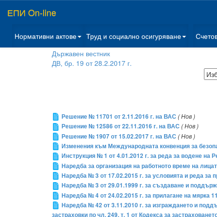
ЕПИ On-line
Нормативни актове
Труд и социално осигуряване
Счето
Държавен вестник
ДВ, бр. 19 от 28.2.2017 г.
Решение № 11701 от 2.11.2016 г. на ВАС
( Нов )
Решение № 12586 от 22.11.2016 г. на ВАС
( Нов )
Решение № 1907 от 15.02.2017 г. на ВАС
( Нов )
Изменения към Международната конвенция за безопас
Инструкция № 1 от 4.01.2012 г. за реда за водене на
Наредба за организация на работното време на лица
Наредба № 3 от 17.02.2015 г. за условията и реда за
Наредба № 3 от 29.01.1999 г. за създаване и поддър
Наредба № 4 от 24.02.2015 г. за прилагане на мярка 
Наредба № 42 от 3.11.2010 г. за изграждането и под
застраховки по чл. 249, т. 1 от Кодекса за застраховането