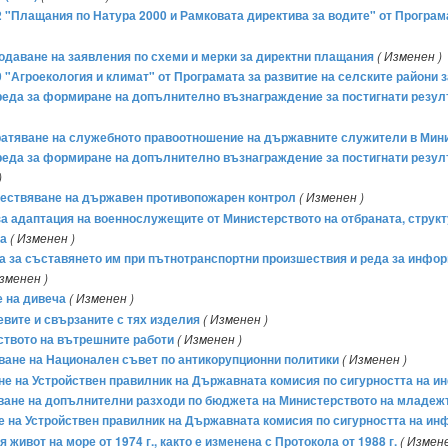
12 "Плащания по Натура 2000 и Рамковата директива за водите" от Програма
 подаване на заявления по схеми и мерки за директни плащания
( Изменен )
0 "Агроекология и климат" от Програмата за развитие на селските райони за
и реда за формиране на допълнително възнаграждение за постигнати резу
рекратяване на служебното правоотношение на държавните служители в Ми
и реда за формиране на допълнително възнаграждение за постигнати резу
)
съществяване на държавен противопожарен контрол
( Изменен )
а за адаптация на военнослужещите от Министерството на отбраната, струк
ба
( Изменен )
реда за съставянето им при пътнотранспортни произшествия и реда за ин
Изменен )
е на дивеча
( Изменен )
евите и свързаните с тях изделия
( Изменен )
ството на вътрешните работи
( Изменен )
аване на Национален съвет по антикорупционни политики
( Изменен )
мане на Устройствен правилник на Държавната комисия по сигурността на 
яване на допълнителни разходи по бюджета на Министерството на младежта
не на Устройствен правилник на Държавната комисия по сигурността на ин
ивот на море от 1974 г., както е изменена с Протокола от 1988 г.
( Измене