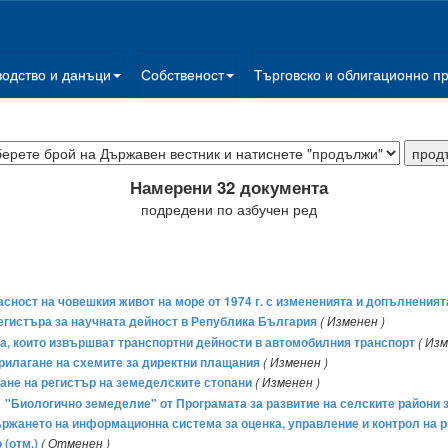
водство и данъци
Собственост
Търговско и облигационно п
Намерени 32 документа
подредени по азбучен ред
ност на човешкия живот на море от 1974 г. с измененията и допълненият
 Регистъра за научната дейност в Република България
( Изменен )
та, които извършват транспортни дейности в автомобилния транспорт
( Изм
 прилагане на схемите за директни плащания
( Изменен )
жане на регистър на земеделските стопани
( Изменен )
11 "Биологично земеделие" от Програмата за развитие на селските райони за
държането на информационна система за оценка, управление и контрол на ри
 (отм.)
( Отменен )