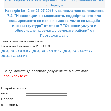
ЕПИ Търговско и облигационно право
Нормативни актове
Наредби
Наредба № 12 от 25.07.2016 г. за прилагане на подмярка
7.2. "Инвестиции в създаването, подобряването или
разширяването на всички видове малка по мащаби
инфраструктура" от мярка 7 "Основни услуги и
обновяване на селата в селските райони" от
Програмата за р
Тип на документа:
нормативен акт
Обнародван/Публикуван на:
2016-09-09
ДВ, бр. 60 от 2.8.2016 г.
,
ДВ, бр. 70 от 9.9.2016 г.
,
ДВ, бр. 64 от 8.8.2017 г.
,
ДВ, бр. 3 от 5.1.2018 г.
За да можете да ползвате документите в системата,
абонирайте се
Потребителско
име:
Парола:
запомни ме: