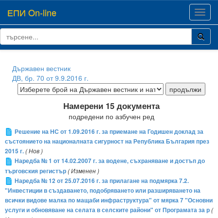
ЕПИ On-line
Toggl
navig
Държавен вестник
ДВ, бр. 70 от 9.9.2016 г.
Намерени 15 документа
подредени по азбучен ред
Решение на НС от 1.09.2016 г. за приемане на Годишен доклад за
състоянието на националната сигурност на Република България през
2015 г.
( Нов )
Наредба № 1 от 14.02.2007 г. за водене, съхраняване и достъп до
търговския регистър
( Изменен )
Наредба № 12 от 25.07.2016 г. за прилагане на подмярка 7.2.
"Инвестиции в създаването, подобряването или разширяването на
всички видове малка по мащаби инфраструктура" от мярка 7 "Основни
услуги и обновяване на селата в селските райони" от Програмата за р
(