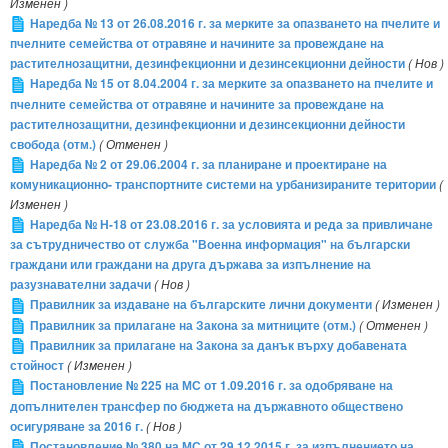
Изменен )
Наредба № 13 от 26.08.2016 г. за мерките за опазването на пчелите и
пчелните семейства от отравяне и начините за провеждане на
растителнозащитни, дезинфекционни и дезинсекционни дейности
( Нов )
Наредба № 15 от 8.04.2004 г. за мерките за опазването на пчелите и
пчелните семейства от отравяне и начините за провеждане на
растителнозащитни, дезинфекционни и дезинсекционни дейности
свобода (отм.)
( Отменен )
Наредба № 2 от 29.06.2004 г. за планиране и проектиране на
комуникационно- транспортните системи на урбанизираните територии
(
Изменен )
Наредба № Н-18 от 23.08.2016 г. за условията и реда за привличане
за сътрудничество от служба "Военна информация" на български
граждани или граждани на друга държава за изпълнение на
разузнавателни задачи
( Нов )
Правилник за издаване на българските лични документи
( Изменен )
Правилник за прилагане на Закона за митниците (отм.)
( Отменен )
Правилник за прилагане на Закона за данък върху добавената
стойност
( Изменен )
Постановление № 225 на МС от 1.09.2016 г. за одобряване на
допълнителен трансфер по бюджета на държавното обществено
осигуряване за 2016 г.
( Нов )
Постановление № 380 на МС от 29.12.2015 г. за изпълнението на