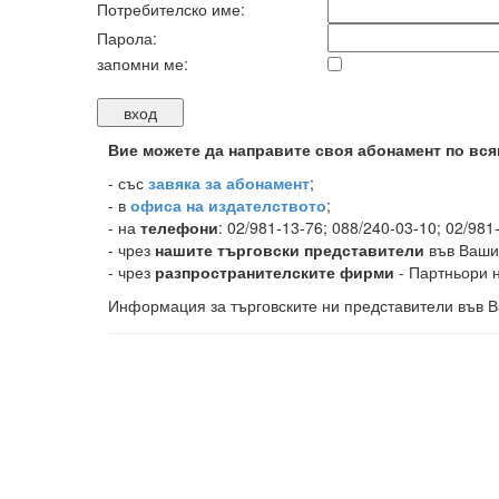
Потребителско име:
Парола:
запомни ме:
Вие можете да направите своя абонамент по вся
-
със
завяка за абонамент
;
- в
офиса на издателството
;
- на
телефони
: 02/981-13-76; 088/240-03-10; 02/981
- чрез
нашите търговски представители
във Ваши
- чрез
разпространителските фирми
- Партньори н
Информация за търговските ни представители във В