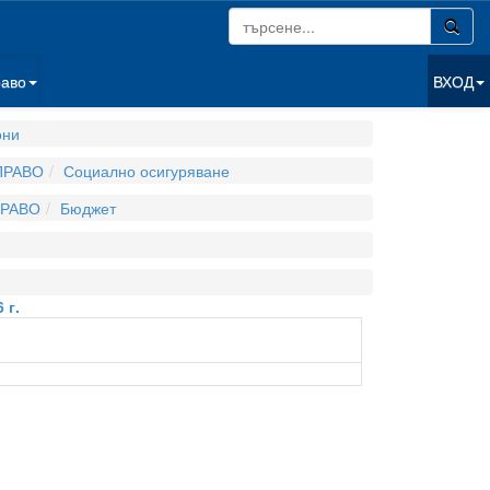
раво
ВХОД
они
ПРАВО
Социално осигуряване
РАВО
Бюджет
 г.