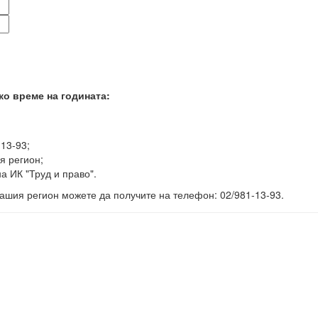
ко време на годината:
-13-93;
я регион;
а ИК "Труд и право".
ашия регион можете да получите на телефон: 02/981-13-93.