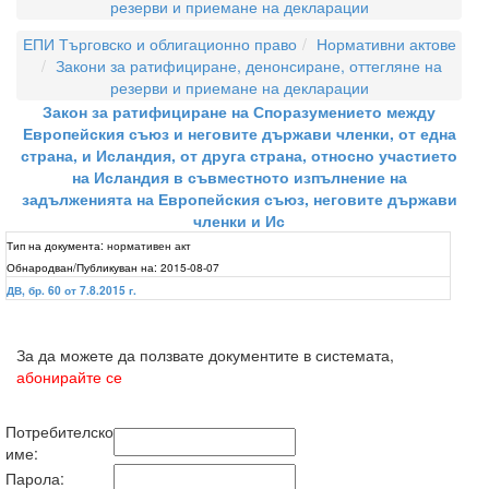
резерви и приемане на декларации
ЕПИ Търговско и облигационно право
Нормативни актове
Закони за ратифициране, денонсиране, оттегляне на
резерви и приемане на декларации
Закон за ратифициране на Споразумението между
Европейския съюз и неговите държави членки, от една
страна, и Исландия, от друга страна, относно участието
на Исландия в съвместното изпълнение на
задълженията на Европейския съюз, неговите държави
членки и Ис
Тип на документа:
нормативен акт
Обнародван/Публикуван на:
2015-08-07
ДВ, бр. 60 от 7.8.2015 г.
За да можете да ползвате документите в системата,
абонирайте се
Потребителско
име:
Парола: