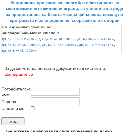
Национална програма за енергийна ефективност на
многофамилните жилищни сгради, за условията и реда
за предоставяне на безвъзмездна финансова помощ по
програмата и за определяне на органите, отговорни
Тип на документа:
нормативен акт
Обнародван/Публикуван на:
2015-02-06
ДВ, бр. 10 от 6.2.2015 г.
,
ДВ, бр. 18 от 10.3.2015 г.
,
ДВ, бр. 35 от 15.5.2015 г.
,
ДВ, бр. 82 от 23.10.2015 г.
,
ДВ, бр. 11 от 9.2.2016 г.
,
ДВ, бр. 12 от 3.2.2017 г.
,
ДВ, бр. 8 от 26.1.2024 г.
За да можете да ползвате документите в системата,
абонирайте се
Потребителско
име:
Парола:
запомни ме:
Вие можете да направите своя абонамент по всяко