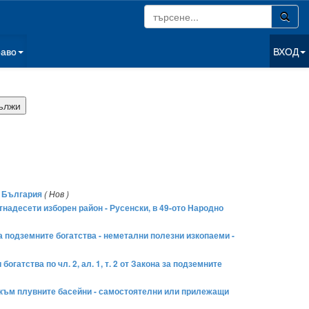
раво
ВХОД
а България
( Нов )
надесети изборен район - Русенски, в 49-ото Народно
 за подземните богатства - неметални полезни изкопаеми -
гатства по чл. 2, ал. 1, т. 2 от Закона за подземните
 към плувните басейни - самостоятелни или прилежащи