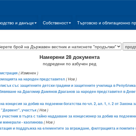
водство и данъци
Собственост
Търговско и облигационно п
Намерени 28 документа
подредени по азбучен ред
нистрация
( Изменен )
лномощията на народен представител
( Нов )
а Списък със защитените детски градини и защитените училища в Републик
обявяване на Драгомир Дамянов Драганов за народен представител в Девет
на концесия за добив на подземни богатства по чл. 2, ал. 1, т. 2 от Закона
 "Дервент", участък
( Нов )
 участник в търга с тайно наддаване за концесионер за добив на подземни бо
и минерали - каолинова
( Нов )
оатация и поддръжка на елементите за вграждане, филтрацията и помпите