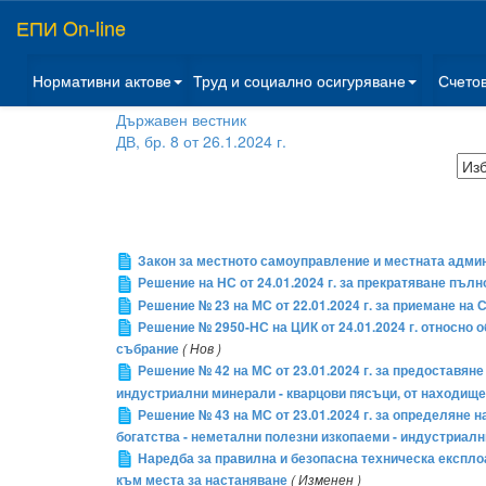
ЕПИ On-line
Нормативни актове
Труд и социално осигуряване
Счето
Държавен вестник
ДВ, бр. 8 от 26.1.2024 г.
Закон за местното самоуправление и местната адми
Решение на НС от 24.01.2024 г. за прекратяване пъ
Решение № 23 на МС от 22.01.2024 г. за приемане н
Решение № 2950-НС на ЦИК от 24.01.2024 г. относно 
събрание
( Нов )
Решение № 42 на МС от 23.01.2024 г. за предоставяне 
индустриални минерали - кварцови пясъци, от находище
Решение № 43 на МС от 23.01.2024 г. за определяне на
богатства - неметални полезни изкопаеми - индустриалн
Наредба за правилна и безопасна техническа експл
към места за настаняване
( Изменен )