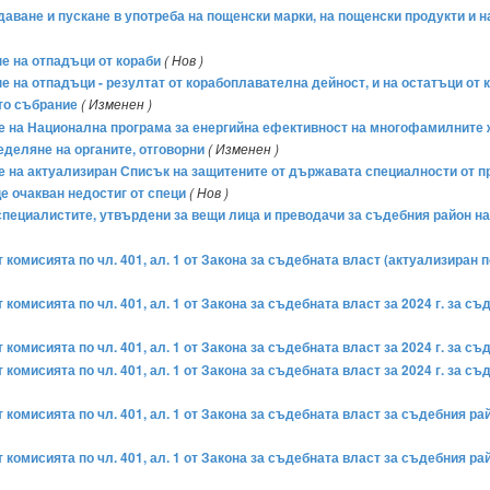
издаване и пускане в употреба на пощенски марки, на пощенски продукти и
не на отпадъци от кораби
( Нов )
не на отпадъци - резултат от корабоплавателна дейност, и на остатъци от к
то събрание
( Изменен )
ане на Национална програма за енергийна ефективност на многофамилните 
деляне на органите, отговорни
( Изменен )
не на актуализиран Списък на защитените от държавата специалности от п
е очакван недостиг от специ
( Нов )
пециалистите, утвърдени за вещи лица и преводачи за съдебния район на 
омисията по чл. 401, ал. 1 от Закона за съдебната власт (актуализиран по
комисията по чл. 401, ал. 1 от Закона за съдебната власт за 2024 г. за 
комисията по чл. 401, ал. 1 от Закона за съдебната власт за 2024 г. за с
комисията по чл. 401, ал. 1 от Закона за съдебната власт за 2024 г. за с
 комисията по чл. 401, ал. 1 от Закона за съдебната власт за съдебния р
 комисията по чл. 401, ал. 1 от Закона за съдебната власт за съдебния р