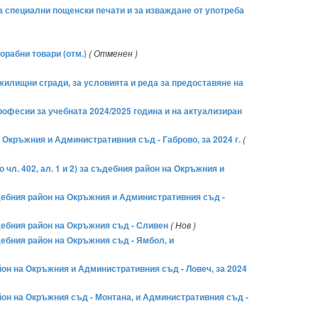
 на специални пощенски печати и за изваждане от употреба
орабни товари (отм.)
( Отменен )
жилищни сгради, за условията и реда за предоставяне на
рофесии за учебната 2024/2025 година и на актуализиран
Окръжния и Административния съд - Габрово, за 2024 г.
(
 чл. 402, ал. 1 и 2) за съдебния район на Окръжния и
съдебния район на Окръжния и Административния съд -
ъдебния район на Окръжния съд - Сливен
( Нов )
ъдебния район на Окръжния съд - Ямбол, и
айон на Окръжния и Административния съд - Ловеч, за 2024
айон на Окръжния съд - Монтана, и Административния съд -