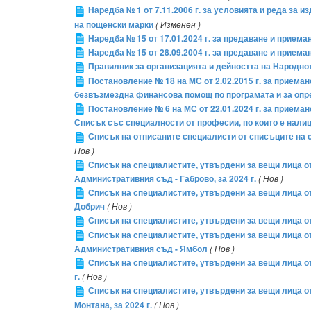
Наредба № 1 от 7.11.2006 г. за условията и реда за 
на пощенски марки
( Изменен )
Наредба № 15 от 17.01.2024 г. за предаване и приема
Наредба № 15 от 28.09.2004 г. за предаване и приема
Правилник за организацията и дейността на Народно
Постановление № 18 на МС от 2.02.2015 г. за прием
безвъзмездна финансова помощ по програмата и за опре
Постановление № 6 на МС от 22.01.2024 г. за приема
Списък със специалности от професии, по които е налиц
Списък на отписаните специалисти от списъците на с
Нов )
Списък на специалистите, утвърдени за вещи лица от к
Административния съд - Габрово, за 2024 г.
( Нов )
Списък на специалистите, утвърдени за вещи лица от 
Добрич
( Нов )
Списък на специалистите, утвърдени за вещи лица от 
Списък на специалистите, утвърдени за вещи лица от 
Административния съд - Ямбол
( Нов )
Списък на специалистите, утвърдени за вещи лица от
г.
( Нов )
Списък на специалистите, утвърдени за вещи лица от
Монтана, за 2024 г.
( Нов )