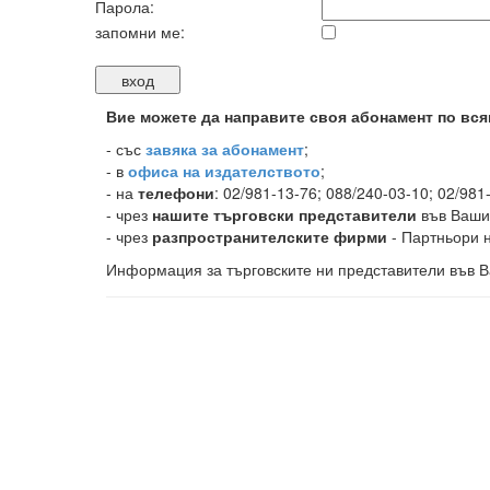
Парола:
запомни ме:
Вие можете да направите своя абонамент по вся
-
със
завяка за абонамент
;
- в
офиса на издателството
;
- на
телефони
: 02/981-13-76; 088/240-03-10; 02/981
- чрез
нашите търговски представители
във Ваши
- чрез
разпространителските фирми
- Партньори н
Информация за търговските ни представители във В