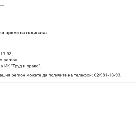
ко време на годината:
-13-93;
я регион;
а ИК "Труд и право".
ашия регион можете да получите на телефон: 02/981-13-93.