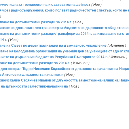
вънучилищната тренировъчна и състезателна дейност
( Нов )
 чрез радиосъоръжения, които ползват радиочестотен спектър, който не
)
яване на допълнителни разходи за 2014 г.
( Нов )
бряване на допълнителен трансфер за бюджета на държавното обществено о
ряване на допълнителни разходи/трансфери за 2014 г. за изплащане на сти
4 г.
( Нов )
аване на Съвет по децентрализация на държавното управление
( Изменен )
яване на целодневна организация на учебния ден за учениците от I до IV 
ението на държавния бюджет на Република България за 2014 г.
( Изменен )
ване на допълнителни разходи за 2014 г.
( Изменен )
игаден генерал Тодор Николаев Коджейков от длъжността началник на Наци
в Антонов на длъжността началник н
( Нов )
лковник Калин Стоянчев Иванов от длъжността заместник-началник на Наци
 на длъжността заместник-началник на
( Нов )