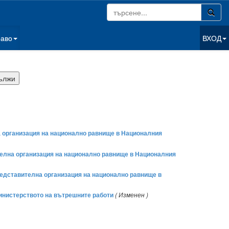
раво
ВХОД
на организация на национално равнище в Националния
ителна организация на национално равнище в Националния
редставителна организация на национално равнище в
Министерството на вътрешните работи
( Изменен )