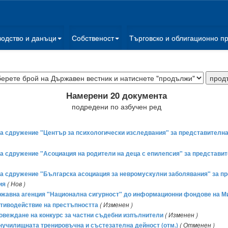
водство и данъци
Собственост
Търговско и облигационно п
Намерени 20 документа
подредени по азбучен ред
е на сдружение "Център за психологически изследвания" за представител
е на сдружение "Асоциация на родители на деца с епилепсия" за представ
е на сдружение "Българска асоциация за невромускулни заболявания" за п
ия
( Нов )
Държавна агенция "Национална сигурност" до информационни фондове на 
тиводействие на престъпността
( Изменен )
провеждане на конкурс за частни съдебни изпълнители
( Изменен )
вънучилищната тренировъчна и състезателна дейност (отм.)
( Отменен )