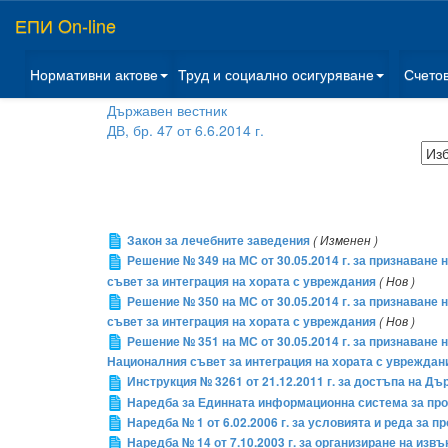
ЕПИ On-line
Нормативни актове
Труд и социално осигуряване
Счето
Държавен вестник
ДВ, бр. 47 от 6.6.2014 г.
Закон за лечебните заведения
( Изменен )
Решение № 349 на МС от 30.05.2014 г. за признаван
съвет за интеграция на хората с увреждания
( Нов )
Решение № 350 на МС от 30.05.2014 г. за признаван
съвет за интеграция на хората с увреждания
( Нов )
Решение № 351 на МС от 30.05.2014 г. за признаван
Националния съвет за интеграция на хората с увреждан
Инструкция № 3261 от 21.12.2011 г. за достъпа на 
Наредба за Единната информационна система за про
Наредба № 1 от 6.02.2006 г. за условията и реда за 
Наредба № 14 от 7.10.2003 г. за организиране на из