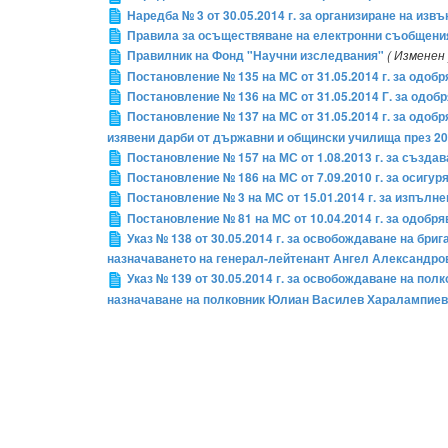
Наредба № 3 от 30.05.2014 г. за организиране на из
Правила за осъществяване на електронни съобщения
Правилник на Фонд "Научни изследвания"
( Изменен 
Постановление № 135 на МС от 31.05.2014 г. за одобр
Постановление № 136 на МС от 31.05.2014 Г. за одо
Постановление № 137 на МС от 31.05.2014 г. за одоб
изявени дарби от държавни и общински училища през 201
Постановление № 157 на МС от 1.08.2013 г. за създ
Постановление № 186 на МС от 7.09.2010 г. за осигур
Постановление № 3 на МС от 15.01.2014 г. за изпълн
Постановление № 81 на МС от 10.04.2014 г. за одобря
Указ № 138 от 30.05.2014 г. за освобождаване на бр
назначаването на генерал-лейтенант Ангел Александро
Указ № 139 от 30.05.2014 г. за освобождаване на по
назначаване на полковник Юлиан Василев Харалампиев