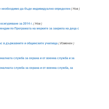
 е необходимо да бъде индивидуално определен
( Нов )
сигуряване за 2014 г.
( Нов )
пендии по Програмата на мерките за закрила на деца с
клас в държавните и общинските училища
( Изменен )
оналната служба за охрана и от военна служба и за
оналната служба за охрана и от военна служба, за