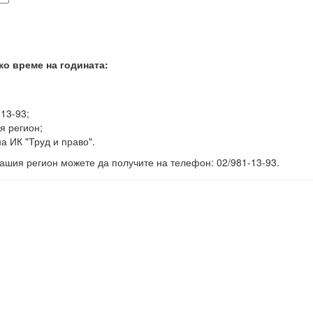
ко време на годината:
-13-93;
я регион;
а ИК "Труд и право".
ашия регион можете да получите на телефон: 02/981-13-93.