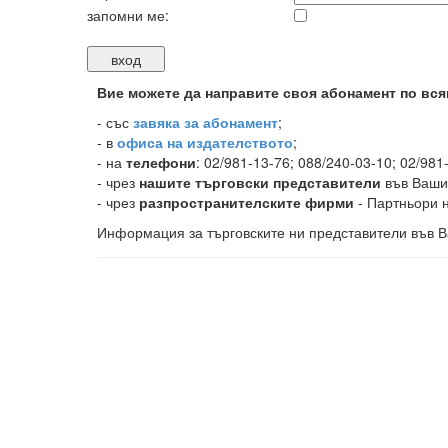
запомни ме:
Вие можете да направите своя абонамент по вся
-
със
завяка за абонамент
;
- в
офиса на издателството
;
- на
телефони
: 02/981-13-76; 088/240-03-10; 02/981
- чрез
нашите търговски представители
във Ваши
- чрез
разпространителските фирми
- Партньори н
Информация за търговските ни представители във В