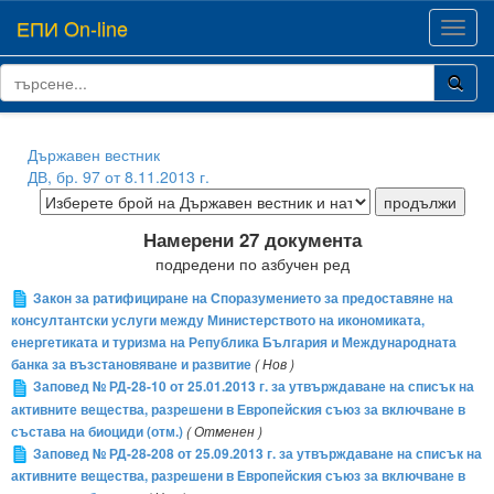
ЕПИ On-line
Toggl
navig
Държавен вестник
ДВ, бр. 97 от 8.11.2013 г.
Намерени 27 документа
подредени по азбучен ред
Закон за ратифициране на Споразумението за предоставяне на
консултантски услуги между Министерството на икономиката,
енергетиката и туризма на Република България и Международната
банка за възстановяване и развитие
( Нов )
Заповед № РД-28-10 от 25.01.2013 г. за утвърждаване на списък на
активните вещества, разрешени в Европейския съюз за включване в
състава на биоциди (отм.)
( Отменен )
Заповед № РД-28-208 от 25.09.2013 г. за утвърждаване на списък на
активните вещества, разрешени в Европейския съюз за включване в