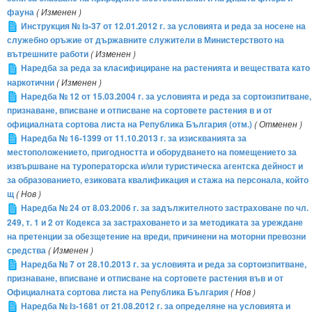
фауна
( Изменен )
Инструкция № Iз-37 от 12.01.2012 г. за условията и реда за носене на
служебно оръжие от държавните служители в Министерството на
вътрешните работи
( Изменен )
Наредба за реда за класифициране на растенията и веществата като
наркотични
( Изменен )
Наредба № 12 от 15.03.2004 г. за условията и реда за сортоизпитване,
признаване, вписване и отписване на сортовете растения в и от
официалната сортова листа на Република България (отм.)
( Отменен )
Наредба № 16-1399 от 11.10.2013 г. за изискванията за
местоположението, пригодността и оборудването на помещението за
извършване на туроператорска и/или туристическа агентска дейност и
за образованието, езиковата квалификация и стажа на персонала, който
щ
( Нов )
Наредба № 24 от 8.03.2006 г. за задължителното застраховане по чл.
249, т. 1 и 2 от Кодекса за застраховането и за методиката за уреждане
на претенции за обезщетение на вреди, причинени на моторни превозни
средства
( Изменен )
Наредба № 7 от 28.10.2013 г. за условията и реда за сортоизпитване,
признаване, вписване и отписване на сортовете растения във и от
Официалната сортова листа на Република България
( Нов )
Наредба № Iз-1681 от 21.08.2012 г. за определяне на условията и