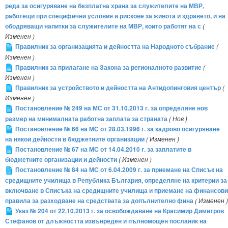
реда за осигуряване на безплатна храна за служителите на МВР,
работещи при специфични условия и рискове за живота и здравето, и на
ободряващи напитки за служителите на МВР, които работят на с
(
Изменен )
Правилник за организацията и дейността на Народното събрание
(
Изменен )
Правилник за прилагане на Закона за регионалното развитие
(
Изменен )
Правилник за устройството и дейността на Антидопинговия център
(
Изменен )
Постановление № 249 на МС от 31.10.2013 г. за определяне нов
размер на минималната работна заплата за страната
( Нов )
Постановление № 66 на МС от 28.03.1996 г. за кадрово осигуряване
на някои дейности в бюджетните организации
( Изменен )
Постановление № 67 на МС от 14.04.2010 г. за заплатите в
бюджетните организации и дейности
( Изменен )
Постановление № 84 на МС от 6.04.2009 г. за приемане на Списък на
средищните училища в Република България, определяне на критерии за
включване в Списъка на средищните училища и приемане на финансови
правила за разходване на средствата за допълнително фина
( Изменен )
Указ № 204 от 22.10.2013 г. за освобождаване на Красимир Димитров
Стефанов от длъжността извънреден и пълномощен посланик на