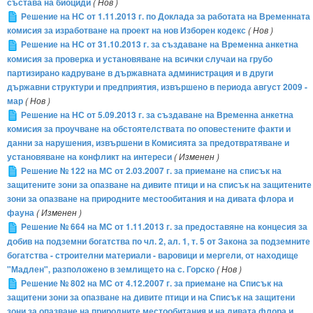
състава на биоциди
( Нов )
Решение на НС от 1.11.2013 г. по Доклада за работата на Временната
комисия за изработване на проект на нов Изборен кодекс
( Нов )
Решение на НС от 31.10.2013 г. за създаване на Временна анкетна
комисия за проверка и установяване на всички случаи на грубо
партизирано кадруване в държавната администрация и в други
държавни структури и предприятия, извършено в периода август 2009 -
мар
( Нов )
Решение на НС от 5.09.2013 г. за създаване на Временна анкетна
комисия за проучване на обстоятелствата по оповестените факти и
данни за нарушения, извършени в Комисията за предотвратяване и
установяване на конфликт на интереси
( Изменен )
Решение № 122 на МС от 2.03.2007 г. за приемане на списък на
защитените зони за опазване на дивите птици и на списък на защитените
зони за опазване на природните местообитания и на дивата флора и
фауна
( Изменен )
Решение № 664 на МС от 1.11.2013 г. за предоставяне на концесия за
добив на подземни богатства по чл. 2, ал. 1, т. 5 от Закона за подземните
богатства - строителни материали - варовици и мергели, от находище
"Мадлен", разположено в землището на с. Горско
( Нов )
Решение № 802 на МС от 4.12.2007 г. за приемане на Списък на
защитени зони за опазване на дивите птици и на Списък на защитени
зони за опазване на природните местообитания и на дивата флора и