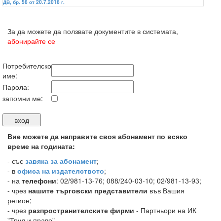
ДВ, бр. 56 от 20.7.2016 г.
За да можете да ползвате документите в системата,
абонирайте се
Потребителско
име:
Парола:
запомни ме:
Вие можете да направите своя абонамент по всяко
време на годината:
-
със
завяка за абонамент
;
- в
офиса на издателството
;
- на
телефони
: 02/981-13-76; 088/240-03-10; 02/981-13-93;
- чрез
нашите търговски представители
във Вашия
регион;
- чрез
разпространителските фирми
- Партньори на ИК
"Труд и право".