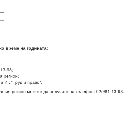
ко време на годината:
-13-93;
я регион;
а ИК "Труд и право".
ашия регион можете да получите на телефон: 02/981-13-93.