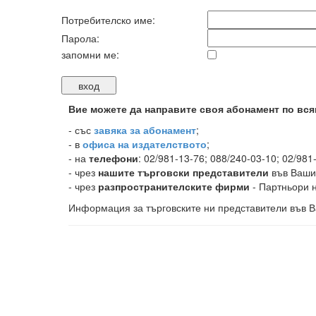
Потребителско име:
Парола:
запомни ме:
Вие можете да направите своя абонамент по вся
-
със
завяка за абонамент
;
- в
офиса на издателството
;
- на
телефони
: 02/981-13-76; 088/240-03-10; 02/981
- чрез
нашите търговски представители
във Ваши
- чрез
разпространителските фирми
- Партньори н
Информация за търговските ни представители във В