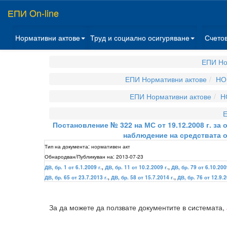
ЕПИ On-line
Нормативни актове
Труд и социално осигуряване
Счето
ЕПИ Но
ЕПИ Нормативни актове
НО
ЕПИ Нормативни актове
Н
Е
Постановление № 322 на МС от 19.12.2008 г. з
наблюдение на средствата 
Тип на документа:
нормативен акт
Обнародван/Публикуван на:
2013-07-23
ДВ, бр. 1 от 6.1.2009 г.
,
ДВ, бр. 11 от 10.2.2009 г.
,
ДВ, бр. 79 от 6.10.200
ДВ, бр. 65 от 23.7.2013 г.
,
ДВ, бр. 58 от 15.7.2014 г.
,
ДВ, бр. 76 от 12.9.2
За да можете да ползвате документите в системата,