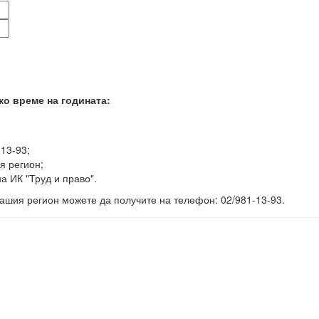
ко време на годината:
-13-93;
я регион;
а ИК "Труд и право".
ашия регион можете да получите на телефон: 02/981-13-93.