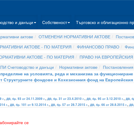
водство и данъци
Собственост
Търговско и облигационно п
рмативни актове
ОТМЕНЕНИ НОРМАТИВНИ АКТОВЕ
Постано
РМАТИВНИ АКТОВЕ - ПО МАТЕРИЯ
ФИНАНСОВО ПРАВО
Фина
ОРМАТИВНИ АКТОВЕ - ПО МАТЕРИЯ
ПРАВО НА ЕВРОПЕЙСКИЯ
ПИ Счетоводство и данъци
Нормативни актове
Постановления
а определяне на условията, реда и механизма за функциониран
от Структурните фондове и Кохезионния фонд на Европейския
9 г.
,
ДВ, бр. 93 от 24.11.2009 г.
,
ДВ, бр. 31 от 23.4.2010 г.
,
ДВ, бр. 95 от 3.12.2010 г.
,
ДВ, б
014 г.
,
ДВ, бр. 101 от 9.12.2014 г.
,
ДВ, бр. 57 от 28.7.2015 г.
,
ДВ, бр. 66 от 28.8.2015 г.
,
ДВ,
абонирайте се