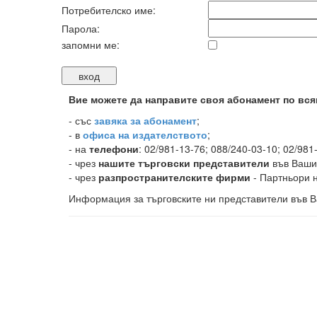
Потребителско име:
Парола:
запомни ме:
Вие можете да направите своя абонамент по вся
-
със
завяка за абонамент
;
- в
офиса на издателството
;
- на
телефони
: 02/981-13-76; 088/240-03-10; 02/981
- чрез
нашите търговски представители
във Ваши
- чрез
разпространителските фирми
- Партньори н
Информация за търговските ни представители във В