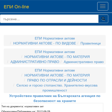
ЕПИ On-line
Toggl
navig
ЕПИ Нормативни актове
НОРМАТИВНИ АКТОВЕ - ПО ВИДОВЕ
Правилници
ЕПИ Нормативни актове
НОРМАТИВНИ АКТОВЕ - ПО МАТЕРИЯ
АДМИНИСТРАТИВНО ПРАВО
Административно право
ЕПИ Нормативни актове
НОРМАТИВНИ АКТОВЕ - ПО МАТЕРИЯ
ПРАВО ПО ОТРАСЛИ И ДЕЙНОСТИ
Селско и горско стопанство. Хранително-вкусова
промишленост
Устройствен правилник на Българската агенция по
безопасност на храните
Тип на документа:
нормативен акт
Обнародван/Публикуван на:
2012-06-26