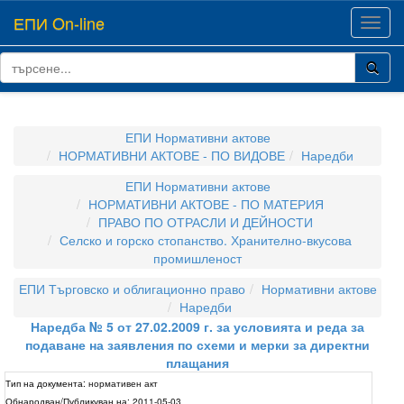
ЕПИ On-line
Toggl
navig
ЕПИ Нормативни актове
НОРМАТИВНИ АКТОВЕ - ПО ВИДОВЕ
Наредби
ЕПИ Нормативни актове
НОРМАТИВНИ АКТОВЕ - ПО МАТЕРИЯ
ПРАВО ПО ОТРАСЛИ И ДЕЙНОСТИ
Селско и горско стопанство. Хранително-вкусова
промишленост
ЕПИ Търговско и облигационно право
Нормативни актове
Наредби
Наредба № 5 от 27.02.2009 г. за условията и реда за
подаване на заявления по схеми и мерки за директни
плащания
Тип на документа:
нормативен акт
Обнародван/Публикуван на:
2011-05-03