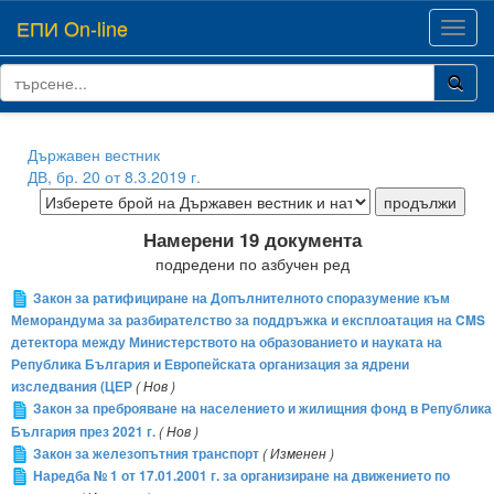
ЕПИ On-line
Toggl
navig
Държавен вестник
ДВ, бр. 20 от 8.3.2019 г.
Намерени 19 документа
подредени по азбучен ред
Закон за ратифициране на Допълнителното споразумение към
Меморандума за разбирателство за поддръжка и експлоатация на CMS
детектора между Министерството на образованието и науката на
Република България и Европейската организация за ядрени
изследвания (ЦЕР
( Нов )
Закон за преброяване на населението и жилищния фонд в Република
България през 2021 г.
( Нов )
Закон за железопътния транспорт
( Изменен )
Наредба № 1 от 17.01.2001 г. за организиране на движението по