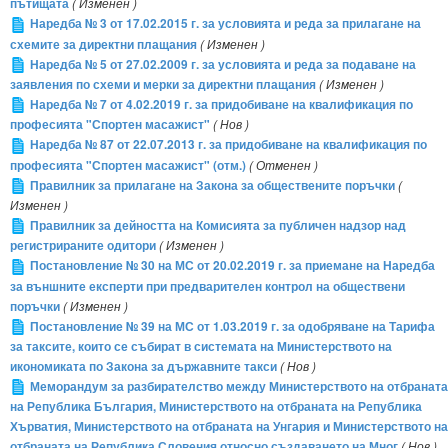
пътищата
( Изменен )
Наредба № 3 от 17.02.2015 г. за условията и реда за прилагане на
схемите за директни плащания
( Изменен )
Наредба № 5 от 27.02.2009 г. за условията и реда за подаване на
заявления по схеми и мерки за директни плащания
( Изменен )
Наредба № 7 от 4.02.2019 г. за придобиване на квалификация по
професията "Спортен масажист"
( Нов )
Наредба № 87 от 22.07.2013 г. за придобиване на квалификация по
професията "Спортен масажист" (отм.)
( Отменен )
Правилник за прилагане на Закона за обществените поръчки
(
Изменен )
Правилник за дейността на Комисията за публичен надзор над
регистрираните одитори
( Изменен )
Постановление № 30 на МС от 20.02.2019 г. за приемане на Наредба
за външните експерти при предварителен контрол на обществени
поръчки
( Изменен )
Постановление № 39 на МС от 1.03.2019 г. за одобряване на Тарифа
за таксите, които се събират в системата на Министерството на
икономиката по Закона за държавните такси
( Нов )
Меморандум за разбирателство между Министерството на отбраната
на Република България, Министерството на отбраната на Република
Хърватия, Министерството на отбраната на Унгария и Министерството на
отбраната на Република Словения относно създаването на Мног
( Нов )