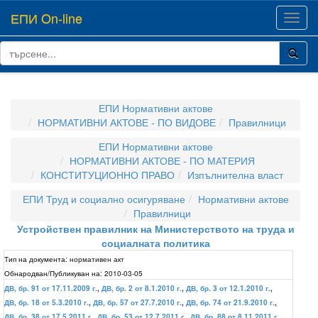
ЕПИ On-line
Toggl
navig
ЕПИ Нормативни актове
НОРМАТИВНИ АКТОВЕ - ПО ВИДОВЕ
Правилници
ЕПИ Нормативни актове
НОРМАТИВНИ АКТОВЕ - ПО МАТЕРИЯ
КОНСТИТУЦИОННО ПРАВО
Изпълнителна власт
ЕПИ Труд и социално осигуряване
Нормативни актове
Правилници
Устройствен правилник на Министерството на труда и
социалната политика
Тип на документа:
нормативен акт
Обнародван/Публикуван на:
2010-03-05
ДВ, бр. 91 от 17.11.2009 г.
,
ДВ, бр. 2 от 8.1.2010 г.
,
ДВ, бр. 3 от 12.1.2010 г.
,
ДВ, бр. 18 от 5.3.2010 г.
,
ДВ, бр. 57 от 27.7.2010 г.
,
ДВ, бр. 74 от 21.9.2010 г.
,
ДВ, бр. 38 от 17.5.2011 г.
,
ДВ, бр. 53 от 12.7.2011 г.
,
ДВ, бр. 88 от 8.11.2011 г.
,