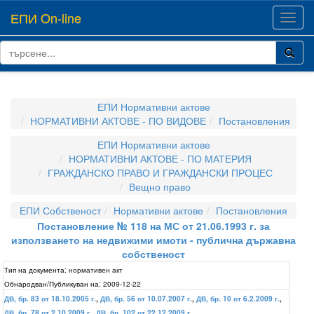
ЕПИ On-line
Toggl
navig
ЕПИ Нормативни актове
НОРМАТИВНИ АКТОВЕ - ПО ВИДОВЕ
Постановления
ЕПИ Нормативни актове
НОРМАТИВНИ АКТОВЕ - ПО МАТЕРИЯ
ГРАЖДАНСКО ПРАВО И ГРАЖДАНСКИ ПРОЦЕС
Вещно право
ЕПИ Собственост
Нормативни актове
Постановления
Постановление № 118 на МС от 21.06.1993 г. за
използването на недвижими имоти - публична държавна
собственост
Тип на документа:
нормативен акт
Обнародван/Публикуван на:
2009-12-22
ДВ, бр. 83 от 18.10.2005 г.
,
ДВ, бр. 56 от 10.07.2007 г.
,
ДВ, бр. 10 от 6.2.2009 г.
,
ДВ, бр. 78 от 2.10.2009 г.
,
ДВ, бр. 102 от 22.12.2009 г.