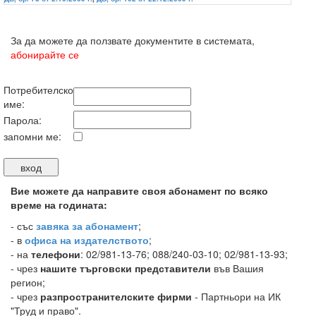
За да можете да ползвате документите в системата,
абонирайте се
Потребителско
име:
Парола:
запомни ме:
Вие можете да направите своя абонамент по всяко
време на годината:
-
със
завяка за абонамент
;
- в
офиса на издателството
;
- на
телефони
: 02/981-13-76; 088/240-03-10; 02/981-13-93;
- чрез
нашите търговски представители
във Вашия
регион;
- чрез
разпространителските фирми
- Партньори на ИК
"Труд и право".