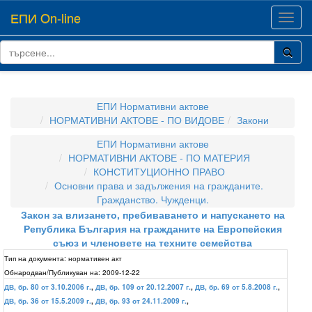
ЕПИ On-line
Toggl
navig
ЕПИ Нормативни актове
НОРМАТИВНИ АКТОВЕ - ПО ВИДОВЕ
Закони
ЕПИ Нормативни актове
НОРМАТИВНИ АКТОВЕ - ПО МАТЕРИЯ
КОНСТИТУЦИОННО ПРАВО
Основни права и задължения на гражданите.
Гражданство. Чужденци.
Закон за влизането, пребиваването и напускането на
Република България на гражданите на Европейския
съюз и членовете на техните семейства
Тип на документа:
нормативен акт
Обнародван/Публикуван на:
2009-12-22
ДВ, бр. 80 от 3.10.2006 г.
,
ДВ, бр. 109 от 20.12.2007 г.
,
ДВ, бр. 69 от 5.8.2008 г.
,
ДВ, бр. 36 от 15.5.2009 г.
,
ДВ, бр. 93 от 24.11.2009 г.
,