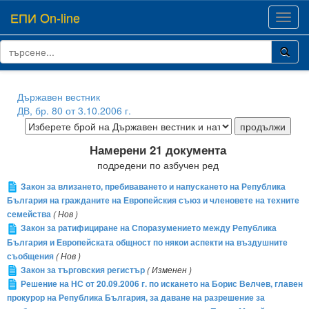
ЕПИ On-line
Toggl
navig
Държавен вестник
ДВ, бр. 80 от 3.10.2006 г.
Намерени 21 документа
подредени по азбучен ред
Закон за влизането, пребиваването и напускането на Република
България на гражданите на Европейския съюз и членовете на техните
семейства
( Нов )
Закон за ратифициране на Споразумението между Република
България и Европейската общност по някои аспекти на въздушните
съобщения
( Нов )
Закон за търговския регистър
( Изменен )
Решение на НС от 20.09.2006 г. по искането на Борис Велчев, главен
прокурор на Република България, за даване на разрешение за