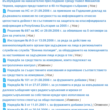
възбуждане на наказателно преследване срещу Павел Михайлов
Чернев, народен представител в 40-то Народно събрание
( Нов )
Решение на НС от 21.09.2006 г. за приемане на Годишния доклад на
Държавната комисия по сигурността на информацията относно
цялостната дейност по състоянието на защитата на класифицираната
информация в Република България за 2005 г.
( Нов )
Решение № 697 на МС от 29.09.2006 г. за обявяване на 5 октомври за
Ден на учителя
( Нов )
Инструкция № И-3 от 13.09.2006 г. за реда за действие на
военнополицейските органи при задържане на лица в регионалните
служби на служба "Военна полиция", за оборудването на помещенията
за настаняване на задържани лица и реда в тях
( Нов )
Наредба за средствата за измерване, които подлежат на
метрологичен контрол
( Изменен )
Наредба за съществените изисквания и оценяване съответствието
на средствата за измерване
( Нов )
Наредба № 101 от 21.08.2006 г. за фуражните добавки
( Нов )
Наредба № 14 от 27.07.2004 г. за условията и реда за извършване на
далекосъобщения чрез радиосъоръжения и мрежи от
радиосъоръжения за собствени нужди чрез използване на
радиочестотен спектър за общо ползване
( Изменен )
Наредба № 3 от 11.01.2001 г. за фуражните добавки (отм.)
( Отменен )
Наредба № 45 от 20.04.2006 г. за здравните изисквания при