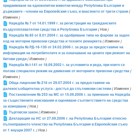
придвижване на еднокопитни животни между Република България и
държавите - членки на Европейския съюз, и внасянето от трети страни
(
Изменен )
Наредба № 7 от 14.01.1999 г. за регистрация на гражданските
въздухоплавателни средства в Република България
( Нов )
Наредба № 85 от 8.01.2004 г. за одобряване типа на фарове за заден
ход на моторни превозни средства и техните ремаркета
( Изменен )
Наредба № РД-16-130 от 24.02.2006 г. за реда за предоставяне на
информация на потребителите и за означаване на цените при ремонт на
битови уреди
( Изменен )
Наредба № I-141 от 18.09.2002 г. за условията и реда, при които се
ползва специален режим на движение от моторните превозни средства
(
Изменен )
Обща лицензия № 216 от 29.07.2004 г. за предоставяне на
далекосъобщителна услуга - достъп до спътникови системи
( Изменен )
Постановление № 253 на МС от 15.09.2006 г. за приемане на Наредба
за съществените изисквания и оценяване съответствието на средства
за измерване
( Нов )
Търговски закон
( Изменен )
Декларация на НС от 27.09.2006 г. на Република България относно
пълноправното членство на Република България в Европейския съюз
от 1 януари 2007 г.
( Нов )