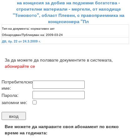
на концесия за добив на подземни богатства -
строителни материали - мергели, от находище
"Томовото", област Плевен, с правоприемника на
концесионера "Пл
Тип на документа:
нормативен акт
Обнародван/Публикуван на:
2009-03-24
ДВ, бр. 22 от 24.3.2009 г.
За да можете да ползвате документите в системата,
абонирайте се
Потребителско
име:
Парола:
запомни ме:
Вие можете да направите своя абонамент по всяко
време на годината: