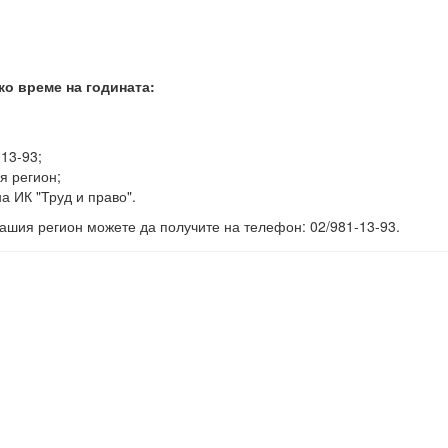
ко време на годината:
-13-93;
я регион;
а ИК "Труд и право".
ашия регион можете да получите на телефон: 02/981-13-93.