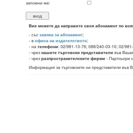
запомни ме:
Вие можете да направите своя абонамент по вся
-
със
завяка за абонамент
;
- в
офиса на издателството
;
- на
телефони
: 02/981-13-76; 088/240-03-10; 02/981
- чрез
нашите търговски представители
във Ваши
- чрез
разпространителските фирми
- Партньори н
Информация за търговските ни представители във В