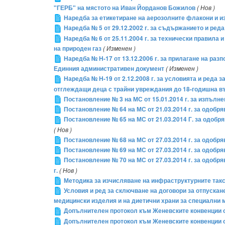
"ГЕРБ" на мястото на Иван Йорданов Божилов
( Нов )
Наредба за етикетиране на аерозолните флакони и и
Наредба № 5 от 29.12.2002 г. за съдържанието и реда
Наредба № 6 от 25.11.2004 г. за технически правила
на природен газ
( Изменен )
Наредба № Н-17 от 13.12.2006 г. за прилагане на ра
Единния административен документ
( Изменен )
Наредба № Н-19 от 2.12.2008 г. за условията и реда 
отглеждащи деца с трайни увреждания до 18-годишна въ
Постановление № 3 на МС от 15.01.2014 г. за изпълн
Постановление № 64 на МС от 21.03.2014 г. за одобр
Постановление № 65 на МС от 21.03.2014 Г. за одобр
( Нов )
Постановление № 68 на МС от 27.03.2014 г. за одоб
Постановление № 69 на МС от 27.03.2014 г. за одобр
Постановление № 70 на МС от 27.03.2014 г. за одоб
г.
( Нов )
Методика за изчисляване на инфраструктурните так
Условия и ред за сключване на договори за отпускане
медицински изделия и на диетични храни за специални 
Допълнителен протокол към Женевските конвенции от
Допълнителен протокол към Женевските конвенции от