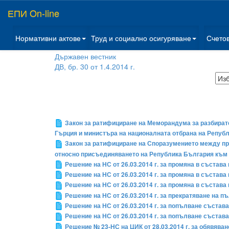
ЕПИ On-line
Нормативни актове
Труд и социално осигуряване
Счето
Държавен вестник
ДВ, бр. 30 от 1.4.2014 г.
Закон за ратифициране на Меморандума за разбират
Гърция и министъра на националната отбрана на Репуб
Закон за ратифициране на Споразумението между пр
относно присъединяването на Република България към 
Решение на НС от 26.03.2014 г. за промяна в състав
Решение на НС от 26.03.2014 г. за промяна в съста
Решение на НС от 26.03.2014 г. за промяна в съста
Решение на НС от 26.03.2014 г. за прекратяване на 
Решение на НС от 26.03.2014 г. за попълване състав
Решение на НС от 26.03.2014 г. за попълване съста
Решение № 23-НС на ЦИК от 28.03.2014 г. за обявява