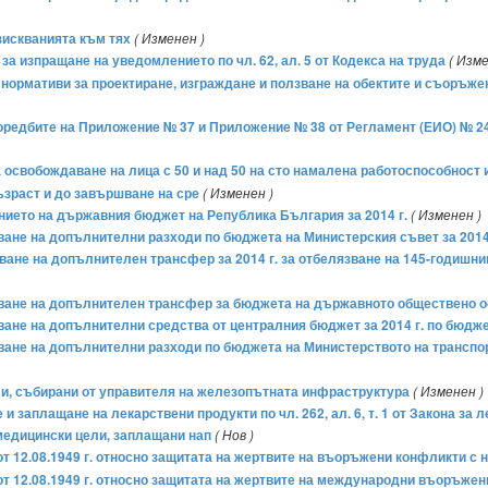
зискванията към тях
( Изменен )
 за изпращане на уведомлението по чл. 62, ал. 5 от Кодекса на труда
( Изме
 и нормативи за проектиране, изграждане и ползване на обектите и съоръж
зпоредбите на Приложение № 37 и Приложение № 38 от Регламент (ЕИО) № 
за освобождаване на лица с 50 и над 50 на сто намалена работоспособност
зраст и до завършване на сре
( Изменен )
ението на държавния бюджет на Република България за 2014 г.
( Изменен )
яване на допълнителни разходи по бюджета на Министерския съвет за 2014
яване на допълнителен трансфер за 2014 г. за отбелязване на 145-годишн
ряване на допълнителен трансфер за бюджета на държавното обществено ос
яване на допълнителни средства от централния бюджет за 2014 г. по бюдж
ряване на допълнителни разходи по бюджета на Министерството на трансп
си, събирани от управителя на железопътната инфраструктура
( Изменен )
 и заплащане на лекарствени продукти по чл. 262, ал. 6, т. 1 от Закона за
медицински цели, заплащани нап
( Нов )
 12.08.1949 г. относно защитата на жертвите на въоръжени конфликти с н
 12.08.1949 г. относно защитата на жертвите на международни въоръжени