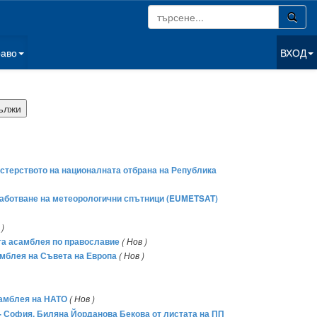
раво
ВХОД
стерството на националната отбрана на Република
работване на метеорологични спътници (EUMETSAT)
 )
ата асамблея по православие
( Нов )
амблея на Съвета на Европа
( Нов )
самблея на НАТО
( Нов )
 - София, Биляна Йорданова Бекова от листата на ПП