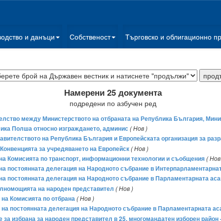
водство и данъци
Собственост
Търговско и облигационно п
Намерени 25 документа
подредени по азбучен ред
елство между Министерството на отбраната на Република България, Мини
лика Полша относно изграждането, админис
( Нов )
авителството на Република България и Европейската организация за раз
Конвенцията за учредяването на Европейск
( Нов )
а на Комисията по транспорт, информационни технологии и съобщения
( Нов
ва на постоянната делегация на Народното събрание в Интерпарламентарн
ва на постоянната делегация на Народното събрание в Парламентарната ас
пълномощията на народен представител
( Нов )
а на Комисията по отбрана
( Нов )
ва на постоянната делегация на Народното събрание в Парламентарната а
не за избрана за народен представител в 25. многомандатен изборен район