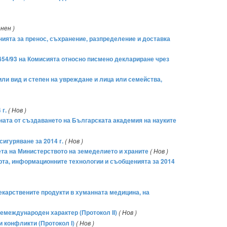
нен )
енията за пренос, съхранение, разпределение и доставка
2454/93 на Комисията относно писмено деклариране чрез
 или вид и степен на увреждане и лица или семейства,
 г.
( Нов )
ината от създаването на Българската академия на науките
игуряване за 2014 г.
( Нов )
ета на Министерството на земеделието и храните
( Нов )
орта, информационните технологии и съобщенията за 2014
 лекарствените продукти в хуманната медицина, на
емеждународен характер (Протокол IІ)
( Нов )
 конфликти (Протокол І)
( Нов )