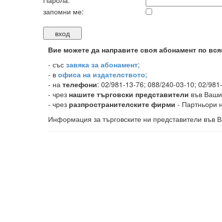
Парола:
запомни ме:
Вие можете да направите своя абонамент по вся
-
със
завяка за абонамент
;
- в
офиса на издателството
;
- на
телефони
: 02/981-13-76; 088/240-03-10; 02/981
- чрез
нашите търговски представители
във Ваши
- чрез
разпространителските фирми
- Партньори н
Информация за търговските ни представители във В