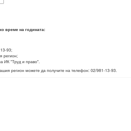
ко време на годината:
-13-93;
я регион;
а ИК "Труд и право".
ашия регион можете да получите на телефон: 02/981-13-93.