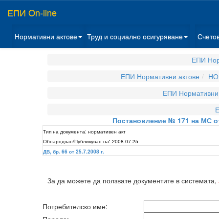
ЕПИ On-line
Нормативни актове
Труд и социално осигуряване
Счето
ЕПИ Нор
ЕПИ Нормативни актове
НО
ЕПИ Нормативни 
Е
Постановление № 171 на МС от 
Тип на документа:
нормативен акт
Обнародван/Публикуван на:
2008-07-25
ДВ, бр. 66 от 25.7.2008 г.
За да можете да ползвате документите в системата,
Потребителско име: