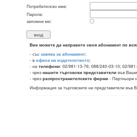
Потребителско име:
Парола:
запомни ме:
Вие можете да направите своя абонамент по вся
-
със
завяка за абонамент
;
- в
офиса на издателството
;
- на
телефони
: 02/981-13-76; 088/240-03-10; 02/981
- чрез
нашите търговски представители
във Ваши
- чрез
разпространителските фирми
- Партньори н
Информация за търговските ни представители във В