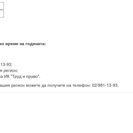
ко време на годината:
-13-93;
я регион;
а ИК "Труд и право".
ашия регион можете да получите на телефон: 02/981-13-93.