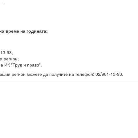
ко време на годината:
-13-93;
я регион;
а ИК "Труд и право".
ашия регион можете да получите на телефон: 02/981-13-93.