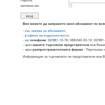
Парола:
запомни ме:
Вие можете да направите своя абонамент по вся
-
със
завяка за абонамент
;
- в
офиса на издателството
;
- на
телефони
: 02/981-13-76; 088/240-03-10; 02/981
- чрез
нашите търговски представители
във Ваши
- чрез
разпространителските фирми
- Партньори н
Информация за търговските ни представители във В