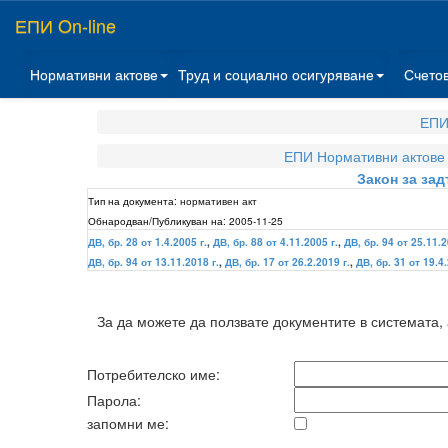
ЕПИ On-line
Нормативни актове
Труд и социално осигуряване
Счето
ЕПИ
ЕПИ Нормативни актове
Закон за за
Тип на документа:
нормативен акт
Обнародван/Публикуван на:
2005-11-25
ДВ, бр. 28 от 1.4.2005 г.
,
ДВ, бр. 88 от 4.11.2005 г.
,
ДВ, бр. 94 от 25.11.2
ДВ, бр. 94 от 13.11.2018 г.
,
ДВ, бр. 17 от 26.2.2019 г.
,
ДВ, бр. 31 от 19.4.
За да можете да ползвате документите в системата,
Потребителско име:
Парола:
запомни ме: