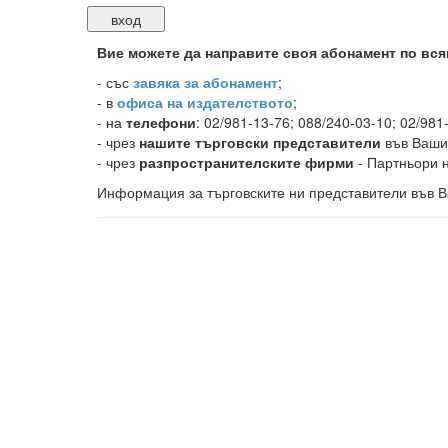
Вие можете да направите своя абонамент по вся
-
със
завяка за абонамент
;
- в
офиса на издателството
;
- на
телефони
: 02/981-13-76; 088/240-03-10; 02/981
- чрез
нашите търговски представители
във Ваши
- чрез
разпространителските фирми
- Партньори н
Информация за търговските ни представители във В