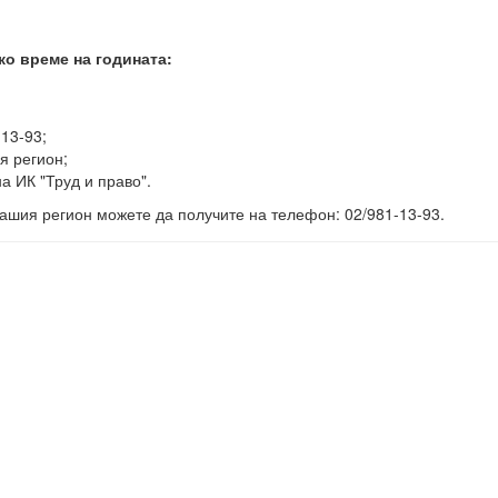
ко време на годината:
-13-93;
я регион;
а ИК "Труд и право".
ашия регион можете да получите на телефон: 02/981-13-93.