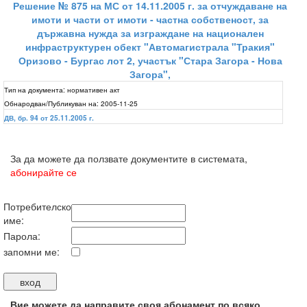
Решение № 875 на МС от 14.11.2005 г. за отчуждаване на
имоти и части от имоти - частна собственост, за
държавна нужда за изграждане на национален
инфраструктурен обект "Автомагистрала "Тракия"
Оризово - Бургас лот 2, участък "Стара Загора - Нова
Загора",
Тип на документа:
нормативен акт
Обнародван/Публикуван на:
2005-11-25
ДВ, бр. 94 от 25.11.2005 г.
За да можете да ползвате документите в системата,
абонирайте се
Потребителско
име:
Парола:
запомни ме:
Вие можете да направите своя абонамент по всяко