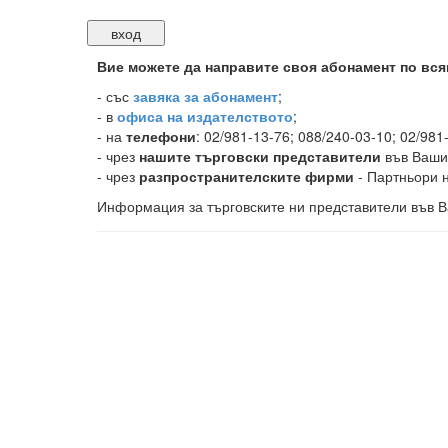
Вие можете да направите своя абонамент по вся
-
със
завяка за абонамент
;
- в
офиса на издателството
;
- на
телефони
: 02/981-13-76; 088/240-03-10; 02/981
- чрез
нашите търговски представители
във Ваши
- чрез
разпространителските фирми
- Партньори н
Информация за търговските ни представители във В