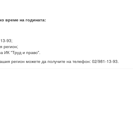
ко време на годината:
-13-93;
я регион;
а ИК "Труд и право".
ашия регион можете да получите на телефон: 02/981-13-93.