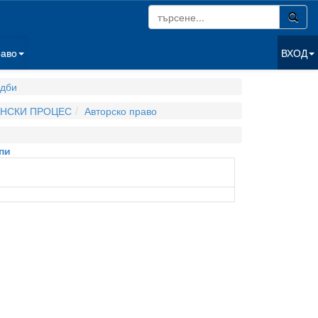
раво
ВХОД
дби
АНСКИ ПРОЦЕС
Авторско право
пи