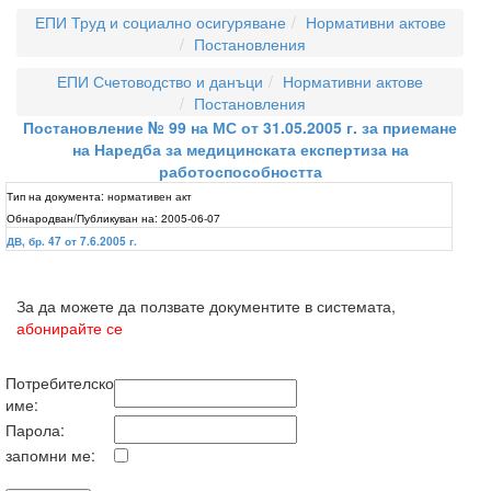
ЕПИ Труд и социално осигуряване
Нормативни актове
Постановления
ЕПИ Счетоводство и данъци
Нормативни актове
Постановления
Постановление № 99 на МС от 31.05.2005 г. за приемане
на Наредба за медицинската експертиза на
работоспособността
Тип на документа:
нормативен акт
Обнародван/Публикуван на:
2005-06-07
ДВ, бр. 47 от 7.6.2005 г.
За да можете да ползвате документите в системата,
абонирайте се
Потребителско
име:
Парола:
запомни ме: